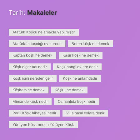
Tarih:
Makaleler
Atatürk Köşkü ne amaçla yapılmıştır
Atatürkün taşıdığı ev nerede
Beton köşk ne demek
Kaptan köşk ne demek
Kasır köşk ne demek
Köşk diğer adı nedir
Köşk hangi evlere denir
Köşk ismi nereden gelir
Köşk ne anlamdadır
Köşkem ne demek
Köşkü ne demek
Mimaride köşk nedir
Osmanlıda köşk nedir
Perili Köşk hikayesi nedir
Villa nasıl evlere denir
Yürüyen Köşk neden Yürüyen Köşk