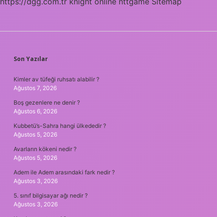
https://dgg.com.tr
knight online
nttgame
Sitemap
SIDEBAR
Son Yazılar
Kimler av tüfeği ruhsatı alabilir ?
Ağustos 7, 2026
Boş gezenlere ne denir ?
Ağustos 6, 2026
Kubbetü’s-Sahra hangi ülkededir ?
Ağustos 5, 2026
Avarların kökeni nedir ?
Ağustos 5, 2026
Adem ile Adem arasındaki fark nedir ?
Ağustos 3, 2026
5. sınıf bilgisayar ağı nedir ?
Ağustos 3, 2026