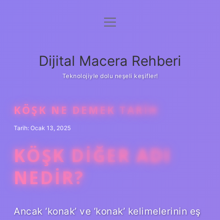
menüyü
Anasayfa
aç
Gizlilik Politikası
Dijital Macera Rehberi
Yasal Uyarı
Teknolojiyle dolu neşeli keşifler!
Hakkımızda
KÖŞK NE DEMEK TARIH
Tarih: Ocak 13, 2025
KÖŞK DIĞER ADI
NEDIR?
Ancak ‘konak’ ve ‘konak’ kelimelerinin eş