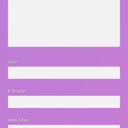
İsim*
E-Posta*
Web Sitesi