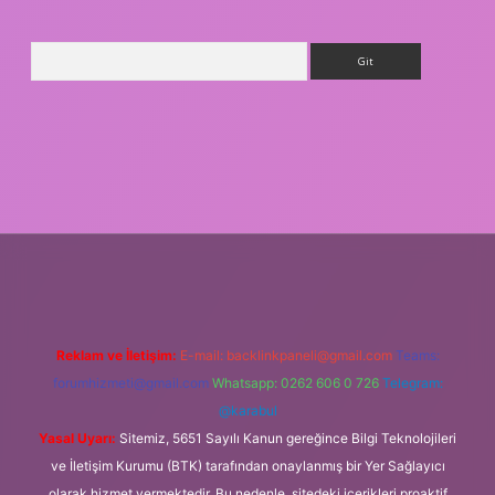
Arama
iriş
Reklam ve İletişim:
E-mail:
backlinkpaneli@gmail.com
Teams:
forumhizmeti@gmail.com
Whatsapp: 0262 606 0 726
Telegram:
@karabul
Yasal Uyarı:
Sitemiz, 5651 Sayılı Kanun gereğince Bilgi Teknolojileri
ve İletişim Kurumu (BTK) tarafından onaylanmış bir Yer Sağlayıcı
olarak hizmet vermektedir. Bu nedenle, sitedeki içerikleri proaktif