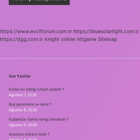
https://www.evcilforum.com.tr
https://bluesolarlight.com.tr
https://dgg.com.tr
knight online
nttgame
Sitemap
SIDEBAR
Son Yazılar
Kimler av tüfeği ruhsatı alabilir ?
Ağustos 7, 2026
Boş gezenlere ne denir ?
Ağustos 6, 2026
Kubbetü’s-Sahra hangi ülkededir ?
Ağustos 5, 2026
Avarların kökeni nedir ?
Ağustos 5, 2026