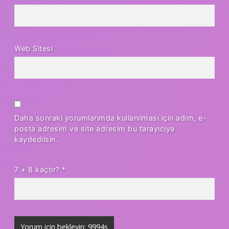
Web Sitesi
Daha sonraki yorumlarımda kullanılması için adım, e-
posta adresim ve site adresim bu tarayıcıya
kaydedilsin.
7 + 8 kaçtır?
*