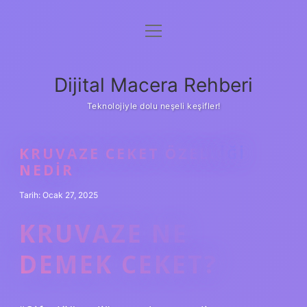
menüyü
Anasayfa
aç
Gizlilik Politikası
Dijital Macera Rehberi
Yasal Uyarı
Teknolojiyle dolu neşeli keşifler!
Hakkımızda
KRUVAZE CEKET ÖZELLIĞI
NEDIR
Tarih: Ocak 27, 2025
KRUVAZE NE
DEMEK CEKET?