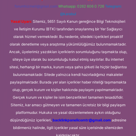
forumhizmeti@gmail.com
Whatsapp: 0262 606 0 726
Telegram:
@karabul
Yasal Uyarı:
Sitemiz, 5651 Sayılı Kanun gereğince Bilgi Teknolojileri
ve İletişim Kurumu (BTK) tarafından onaylanmış bir Yer Sağlayıcı
olarak hizmet vermektedir. Bu nedenle, sitedeki içerikleri proaktif
olarak denetleme veya araştırma yükümlülüğümüz bulunmamaktadır.
Ancak, üyelerimiz yazdıkları içeriklerin sorumluluğunu taşımakta olup,
siteye üye olarak bu sorumluluğu kabul etmiş sayılırlar. Bu internet
sitesi, herhangi bir marka, kurum veya şahıs şirketi ile hiçbir bağlantısı
bulunmamaktadır. Sitede yalnızca kendi hazırladığımız makaleler
paylaşılmaktadır. Burada yer alan içerikler haber niteliği taşımamakta
olup, gerçek kurum ve kişiler hakkında paylaşım yapılmamaktadır.
Gerçek kurum ve kişiler ile isim benzerlikleri tamamen tesadüfidir.
Sitemiz, kar amacı gütmeyen ve tamamen ücretsiz bir bilgi paylaşım
platformudur. Hukuka ve yasal düzenlemelere aykırı olduğunu
düşündüğünüz içerikleri,
backlinkpanelicomtr@gmail.com
adresine
bildirmeniz halinde, ilgili içerikler yasal süre içerisinde sitemizden
kaldırılacaktır.