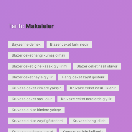
Tarih:
Makaleler
Bayzer ne demek
Blazer ceket farkı nedir
Blazer ceket hangi kumaş olmalı
Blazer ceket içine kazak giyilir mi
Blazer ceket nasıl oluyor
Blazer ceket neyle giyilir
Hangi ceket zayıf gösterir
Kruvaze ceket kimlere yakışır
Kruvaze ceket nasıl iliklenir
Kruvaze ceket nasıl olur
Kruvaze ceket nerelerde giyilir
Kruvaze elbise kimlere yakışır
Kruvaze elbise zayıf gösterir mi
Kruvaze hangi dilde
Kruvaze ne demek ceket
Kruvaze ne için kullanılır