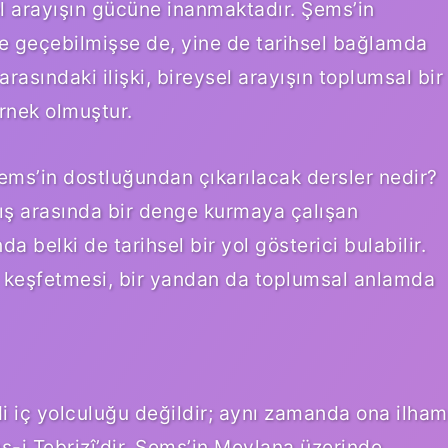
l arayışın gücüne inanmaktadır. Şems’in
ne geçebilmişse de, yine de tarihsel bağlamda
rasındaki ilişki, bireysel arayışın toplumsal bir
rnek olmuştur.
ms’in dostluğundan çıkarılacak dersler nedir?
ış arasında bir denge kurmaya çalışan
 belki de tarihsel bir yol gösterici bulabilir.
eri keşfetmesi, bir yandan da toplumsal anlamda
 iç yolculuğu değildir; aynı zamanda ona ilham
-i Tebrizî’dir. Şems’in Mevlana üzerinde