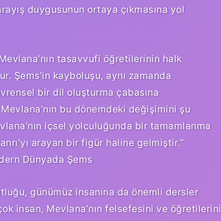
arayış duygusunun ortaya çıkmasına yol
evlana’nın tasavvufi öğretilerinin halk
tur. Şems’in kayboluşu, aynı zamanda
evrensel bir dil oluşturma çabasına
, Mevlana’nın bu dönemdeki değişimini şu
evlana’nın içsel yolculuğunda bir tamamlanma
anrı’yı arayan bir figür haline gelmiştir.”
Modern Dünyada Şems
tluğu, günümüz insanına da önemli dersler
k insan, Mevlana’nın felsefesini ve öğretilerin