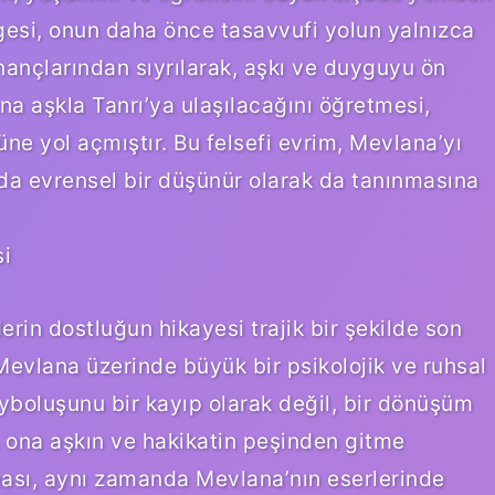
gesi, onun daha önce tasavvufi yolun yalnızca
inançlarından sıyrılarak, aşkı ve duyguyu ön
a aşkla Tanrı’ya ulaşılacağını öğretmesi,
e yol açmıştır. Bu felsefi evrim, Mevlana’yı
nda evrensel bir düşünür olarak da tanınmasına
si
in dostluğun hikayesi trajik bir şekilde son
Mevlana üzerinde büyük bir psikolojik ve ruhsal
ayboluşunu bir kayıp olarak değil, bir dönüşüm
, ona aşkın ve hakikatin peşinden gitme
ması, aynı zamanda Mevlana’nın eserlerinde