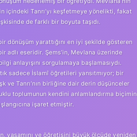
 dönüşüm hedeflemiş bir öğretiydi. Mevlana’nın
n içindeki Tanrı’yı keşfetmeye yönelikti, fakat
işkisinde de farklı bir boyuta taşıdı.
ir dönüşüm yarattığını en iyi şekilde gösteren
ir adlı eseridir. Şems’in, Mevlana üzerinde
 bilgi anlayışını sorgulamaya başlamasıydı.
tık sadece İslamî öğretileri yansıtmıyor; bir
şk ve Tanrı’nın birliğine dair derin düşünceler
uklu toplumunun kendini anlamlandırma biçimin
şlangıcına işaret etmiştir.
en, yaşamını ve öğretisini büyük ölçüde yeniden