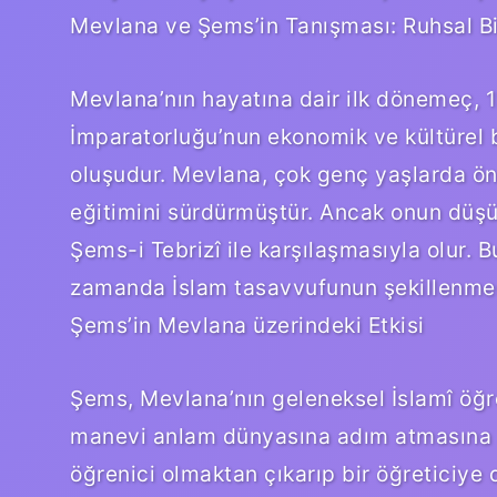
Mevlana ve Şems’in Tanışması: Ruhsal B
Mevlana’nın hayatına dair ilk dönemeç,
İmparatorluğu’nun ekonomik ve kültürel
oluşudur. Mevlana, çok genç yaşlarda öne
eğitimini sürdürmüştür. Ancak onun düş
Şems-i Tebrizî ile karşılaşmasıyla olur. 
zamanda İslam tasavvufunun şekillenmesi
Şems’in Mevlana üzerindeki Etkisi
Şems, Mevlana’nın geleneksel İslamî öğre
manevi anlam dünyasına adım atmasına n
öğrenici olmaktan çıkarıp bir öğreticiye 