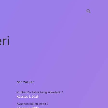
ri
SIDEBAR
Son Yazılar
vdcasino
Kubbetü’s-Sahra hangi ülkededir ?
Ağustos 5, 2026
Avarların kökeni nedir ?