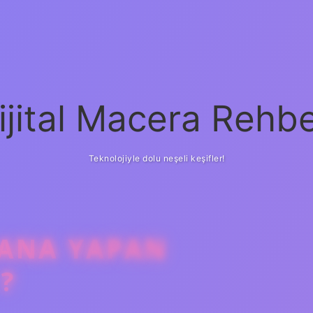
ijital Macera Rehbe
Teknolojiyle dolu neşeli keşifler!
LANA YAPAN
?