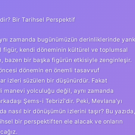
r? Bir Tarihsel Perspektif
 aynı zamanda bugünümüzün derinliklerinde yank
el figür, kendi döneminin kültürel ve toplumsal
 bazen bir başka figürün etkisiyle zenginleşir.
öncesi dönemin en önemli tasavvuf
r izleri süzülen bir düşünürdür. Fakat
i manevi yolculuğu değil, aynı zamanda
arkadaşı Şems-i Tebrizî’dir. Peki, Mevlana’yı
da nasıl bir dönüşümün izlerini taşır? Bu yazıda
ihsel bir perspektiften ele alacak ve onların
cağız.