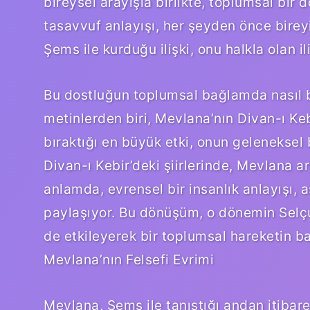
bireysel arayışla birlikte, toplumsal bir
tasavvuf anlayışı, her şeyden önce bireyi
Şems ile kurduğu ilişki, onu halkla olan il
Bu dostluğun toplumsal bağlamda nasıl b
metinlerden biri, Mevlana’nın Divan-ı Keb
bıraktığı en büyük etki, onun geleneksel
Divan-ı Kebir’deki şiirlerinde, Mevlana ar
anlamda, evrensel bir insanlık anlayışı, a
paylaşıyor. Bu dönüşüm, o dönemin Selç
de etkileyerek bir toplumsal hareketin ba
Mevlana’nın Felsefi Evrimi
Mevlana, Şems ile tanıştığı andan itibar