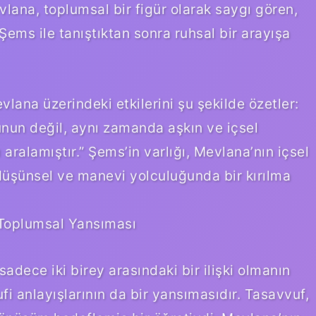
ana, toplumsal bir figür olarak saygı gören,
 Şems ile tanıştıktan sonra ruhsal bir arayışa
ana üzerindeki etkilerini şu şekilde özetler:
nun değil, aynı zamanda aşkın ve içsel
 aralamıştır.” Şems’in varlığı, Mevlana’nın içsel
düşünsel ve manevi yolculuğunda bir kırılma
Toplumsal Yansıması
dece iki birey arasındaki bir ilişki olmanın
i anlayışlarının da bir yansımasıdır. Tasavvuf,