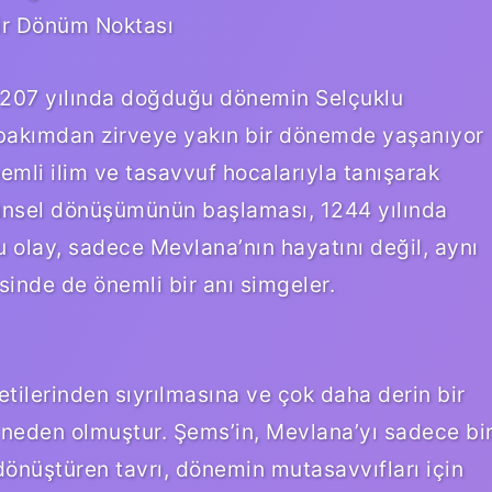
ir Dönüm Noktası
 1207 yılında doğduğu dönemin Selçuklu
 bakımdan zirveye yakın bir dönemde yaşanıyor
mli ilim ve tasavvuf hocalarıyla tanışarak
ünsel dönüşümünün başlaması, 1244 yılında
Bu olay, sadece Mevlana’nın hayatını değil, aynı
nde de önemli bir anı simgeler.
tilerinden sıyrılmasına ve çok daha derin bir
eden olmuştur. Şems’in, Mevlana’yı sadece bi
dönüştüren tavrı, dönemin mutasavvıfları için