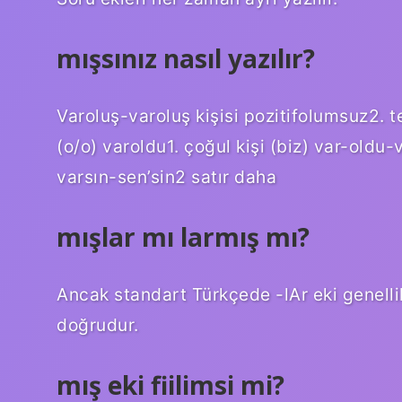
mışsınız nasıl yazılır?
Varoluş-varoluş kişisi pozitifolumsuz2. te
(o/o) varoldu1. çoğul kişi (biz) var-oldu
varsın-sen’sin2 satır daha
mışlar mı larmış mı?
Ancak standart Türkçede -lAr eki genellik
doğrudur.
mış eki fiilimsi mi?