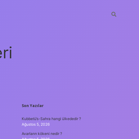
ri
SIDEBAR
Son Yazılar
vdcasino giriş
Kubbetü’s-Sahra hangi ülkededir ?
Ağustos 5, 2026
Avarların kökeni nedir ?