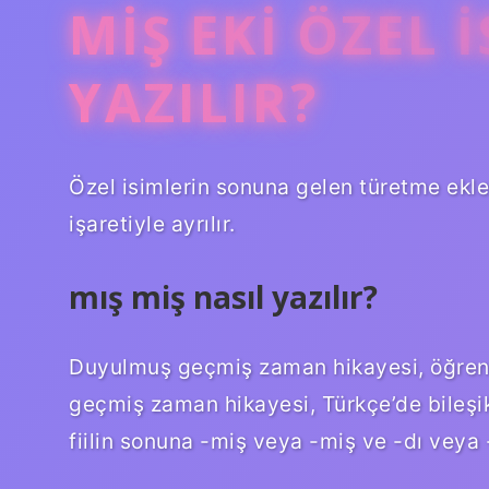
MIŞ EKI ÖZEL 
YAZILIR?
Özel isimlerin sonuna gelen türetme ekler
işaretiyle ayrılır.
mış miş nasıl yazılır?
Duyulmuş geçmiş zaman hikayesi, öğreni
geçmiş zaman hikayesi, Türkçe’de bileşik
fiilin sonuna -miş veya -miş ve -dı veya -