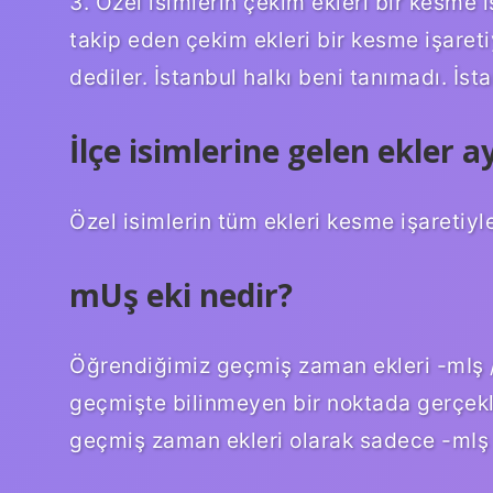
3. Özel isimlerin çekim ekleri bir kesme iş
takip eden çekim ekleri bir kesme işaretiy
dediler. İstanbul halkı beni tanımadı. İst
İlçe isimlerine gelen ekler ay
Özel isimlerin tüm ekleri kesme işaretiyle
mUş eki nedir?
Öğrendiğimiz geçmiş zaman ekleri -mIş 
geçmişte bilinmeyen bir noktada gerçekle
geçmiş zaman ekleri olarak sadece -mIş /