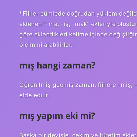
*Fiiller cümlede doğrudan yüklem değildir,
eklenen “-ma, -ış, -mak” ekleriyle oluştur
göre eklendikleri kelime içinde değiştiği
biçimini alabilirler.
mış hangi zaman?
Öğrenilmiş geçmiş zaman, fiillere -miş, 
elde edilir.
mış yapım eki mi?
Başka bir deyişle, çekim ve türetim ekler