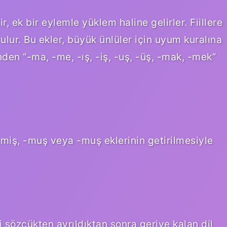
 ek bir eylemle yüklem haline gelirler. Fiillere
ulur. Bu ekler, büyük ünlüler için uyum kuralına
nden “-ma, -me, -ış, -iş, -uş, -üş, -mak, -mek”
-miş, -muş veya -muş eklerinin getirilmesiyle
i sözcükten ayrıldıktan sonra geriye kalan dil