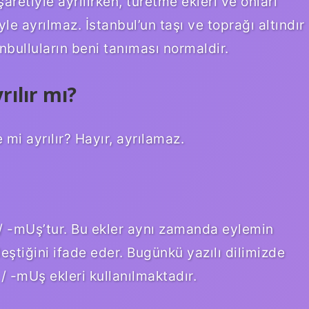
aretiyle ayrılırken, türetme ekleri ve onları
le ayrılmaz. İstanbul’un taşı ve toprağı altındır
anbulluların beni tanıması normaldir.
rılır mı?
 mi ayrılır? Hayır, ayrılamaz.
/ -mUş’tur. Bu ekler aynı zamanda eylemin
ştiğini ifade eder. Bugünkü yazılı dilimizde
 -mUş ekleri kullanılmaktadır.