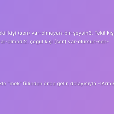
kil kişi (sen) var-olmayan-bir-şeysin3. Tekil kiş
-var-olmadı2. çoğul kişi (sen) var-olursun-sen-
le “mek” fiilinden önce gelir, dolayısıyla -lArmI