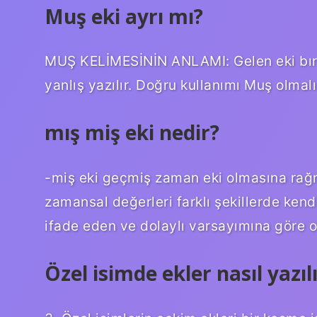
Muş eki ayrı mı?
MUŞ KELİMESİNİN ANLAMI: Gelen eki bırak
yanlış yazılır. Doğru kullanımı Muş olmalı
mış miş eki nedir?
-miş eki geçmiş zaman eki olmasına rağ
zamansal değerleri farklı şekillerde kendi
ifade eden ve dolaylı varsayımına göre ola
Özel isimde ekler nasıl yazıl