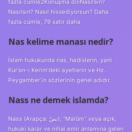
fazla cümle2Konuşma diliNasılsın?
Nasılsın? Nasıl hissediyorsun? Daha
fazla cümle, 79 satır daha
Nas kelime manası nedir?
İslam hukukunda nas, hadislerin, yani
Kur’an-ı Kerim’deki ayetlerin ve Hz.
Peygamber’in sözlerinin genel adıdır.
Nass ne demek islamda?
Nass (Arapça: نصّ); “Malûm” veya açık,
hukuki karar ve nihai emir anlamına gelen