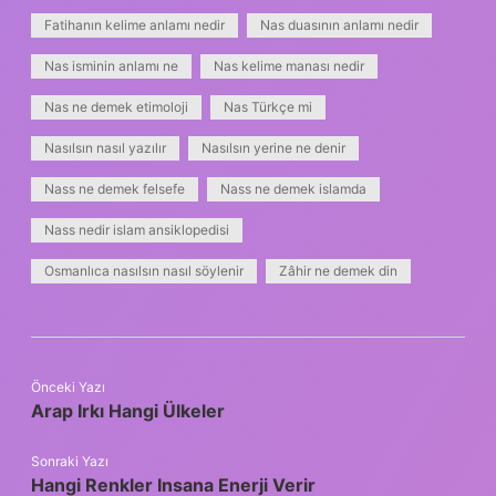
Fatihanın kelime anlamı nedir
Nas duasının anlamı nedir
Nas isminin anlamı ne
Nas kelime manası nedir
Nas ne demek etimoloji
Nas Türkçe mi
Nasılsın nasıl yazılır
Nasılsın yerine ne denir
Nass ne demek felsefe
Nass ne demek islamda
Nass nedir islam ansiklopedisi
Osmanlıca nasılsın nasıl söylenir
Zâhir ne demek din
Önceki Yazı
Arap Irkı Hangi Ülkeler
Sonraki Yazı
Hangi Renkler Insana Enerji Verir