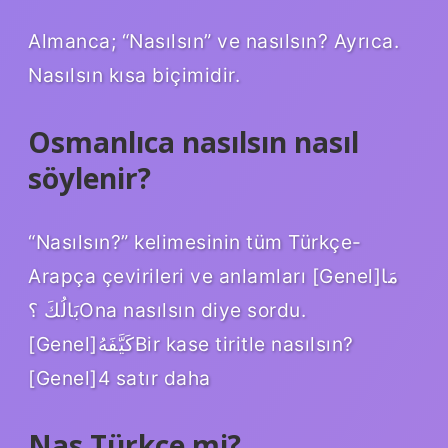
Almanca; “Nasılsın” ve nasılsın? Ayrıca.
Nasılsın kısa biçimidir.
Osmanlıca nasılsın nasıl
söylenir?
“Nasılsın?” kelimesinin tüm Türkçe-
Arapça çevirileri ve anlamları [Genel]مَا
بَالُكَ ؟Ona nasılsın diye sordu.
[Genel]كَيَّفَهُBir kase tiritle nasılsın?
[Genel]4 satır daha
Nas Türkçe mi?