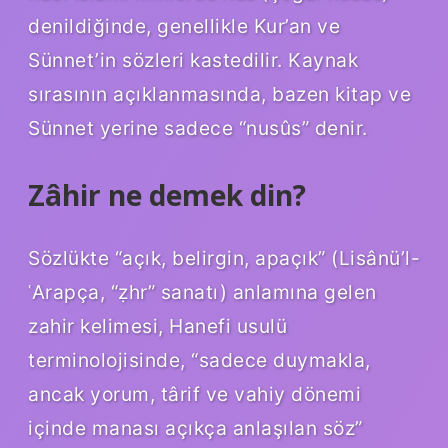
denildiğinde, genellikle Kur’an ve
Sünnet’in sözleri kastedilir. Kaynak
sırasının açıklanmasında, bazen kitap ve
Sünnet yerine sadece “nusûs” denir.
Zâhir ne demek din?
Sözlükte “açık, belirgin, apaçık” (Lisânü’l-
ʿArapça, “ẓhr” sanatı) anlamına gelen
zahir kelimesi, Hanefi usulü
terminolojisinde, “sadece duymakla,
ancak yorum, târif ve vahiy dönemi
içinde manası açıkça anlaşılan söz”