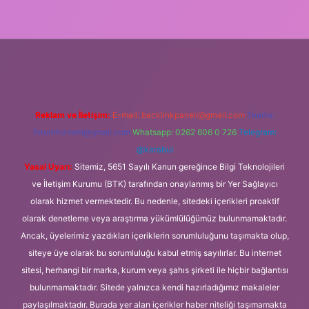
asino giriş
Reklam ve İletişim:
E-mail:
backlinkpaneli@gmail.com
Teams:
forumhizmeti@gmail.com
Whatsapp: 0262 606 0 726
Telegram:
@karabul
Yasal Uyarı:
Sitemiz, 5651 Sayılı Kanun gereğince Bilgi Teknolojileri
ve İletişim Kurumu (BTK) tarafından onaylanmış bir Yer Sağlayıcı
olarak hizmet vermektedir. Bu nedenle, sitedeki içerikleri proaktif
olarak denetleme veya araştırma yükümlülüğümüz bulunmamaktadır.
Ancak, üyelerimiz yazdıkları içeriklerin sorumluluğunu taşımakta olup,
siteye üye olarak bu sorumluluğu kabul etmiş sayılırlar. Bu internet
sitesi, herhangi bir marka, kurum veya şahıs şirketi ile hiçbir bağlantısı
bulunmamaktadır. Sitede yalnızca kendi hazırladığımız makaleler
paylaşılmaktadır. Burada yer alan içerikler haber niteliği taşımamakta