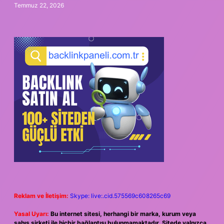
Temmuz 22, 2026
Reklam ve İletişim:
Skype: live:.cid.575569c608265c69
Yasal Uyarı:
Bu internet sitesi, herhangi bir marka, kurum veya
şahıs şirketi ile hiçbir bağlantısı bulunmamaktadır. Sitede yalnızca