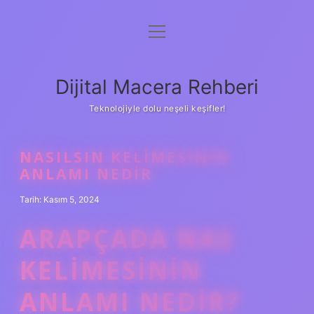
menüyü
Anasayfa
aç
Gizlilik Politikası
Dijital Macera Rehberi
Yasal Uyarı
Teknolojiyle dolu neşeli keşifler!
Hakkımızda
NASILSIN KELIMESININ
ANLAMI NEDIR
Tarih: Kasım 5, 2024
ARAPÇADA NAS
KELIMESININ
ANLAMI NEDIR?