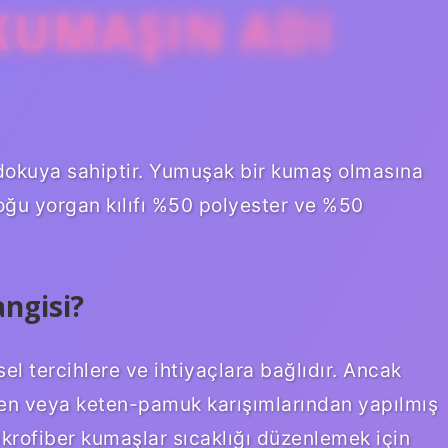
KUMAŞIN ADI
dokuya sahiptir. Yumuşak bir kumaş olmasına
oğu yorgan kılıfı %50 polyester ve %50
ngisi?
el tercihlere ve ihtiyaçlara bağlıdır. Ancak
eten veya keten-pamuk karışımlarından yapılmış
ikrofiber kumaşlar sıcaklığı düzenlemek için