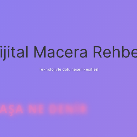
ijital Macera Rehbe
Teknolojiyle dolu neşeli keşifler!
AŞA NE DENIR