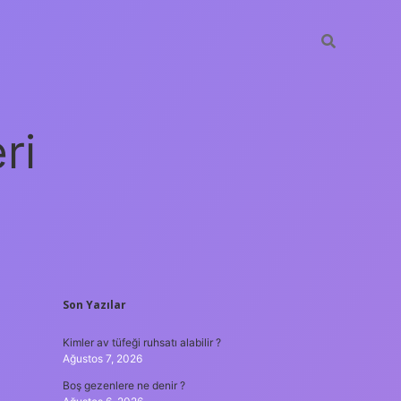
ri
SIDEBAR
Son Yazılar
vdcasino giriş
Kimler av tüfeği ruhsatı alabilir ?
Ağustos 7, 2026
Boş gezenlere ne denir ?