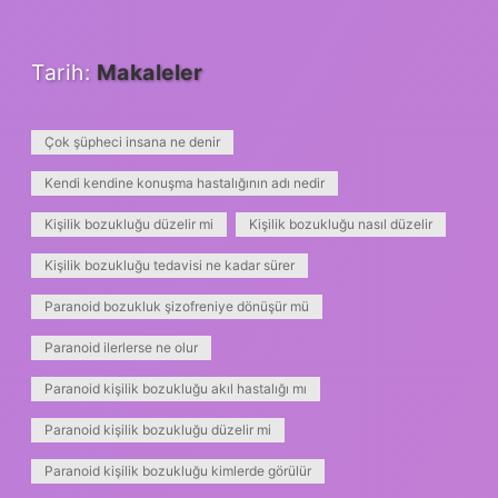
Tarih:
Makaleler
Çok şüpheci insana ne denir
Kendi kendine konuşma hastalığının adı nedir
Kişilik bozukluğu düzelir mi
Kişilik bozukluğu nasıl düzelir
Kişilik bozukluğu tedavisi ne kadar sürer
Paranoid bozukluk şizofreniye dönüşür mü
Paranoid ilerlerse ne olur
Paranoid kişilik bozukluğu akıl hastalığı mı
Paranoid kişilik bozukluğu düzelir mi
Paranoid kişilik bozukluğu kimlerde görülür