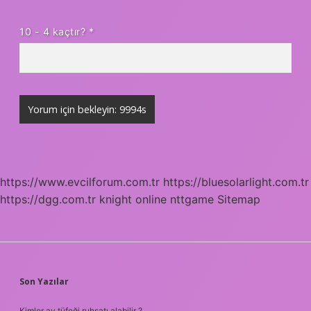
10 - 4 kaçtır?
*
https://www.evcilforum.com.tr
https://bluesolarlight.com.tr
https://dgg.com.tr
knight online
nttgame
Sitemap
SIDEBAR
Son Yazılar
Kimler av tüfeği ruhsatı alabilir ?