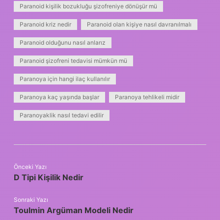
Paranoid kişilik bozukluğu şizofreniye dönüşür mü
Paranoid kriz nedir
Paranoid olan kişiye nasıl davranılmalı
Paranoid olduğunu nasıl anlarız
Paranoid şizofreni tedavisi mümkün mü
Paranoya için hangi ilaç kullanılır
Paranoya kaç yaşında başlar
Paranoya tehlikeli midir
Paranoyaklik nasıl tedavi edilir
Önceki Yazı
D Tipi Kişilik Nedir
Sonraki Yazı
Toulmin Argüman Modeli Nedir