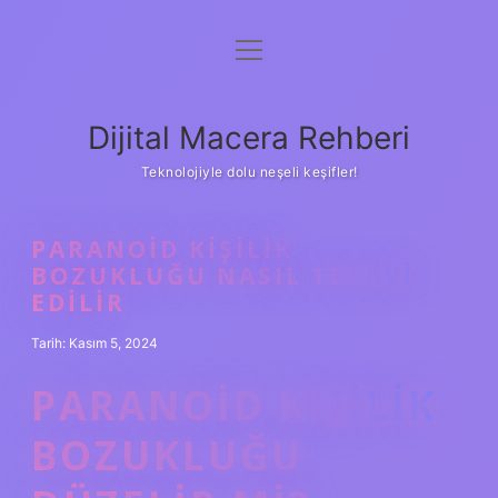
menüyü
Anasayfa
aç
Gizlilik Politikası
Dijital Macera Rehberi
Yasal Uyarı
Teknolojiyle dolu neşeli keşifler!
Hakkımızda
PARANOID KIŞILIK
BOZUKLUĞU NASIL TEDAVI
EDILIR
Tarih: Kasım 5, 2024
PARANOID KIŞILIK
BOZUKLUĞU