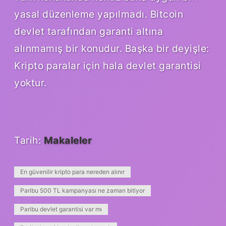
yasal düzenleme yapılmadı. Bitcoin
devlet tarafından garanti altına
alınmamış bir konudur. Başka bir deyişle:
Kripto paralar için hala devlet garantisi
yoktur.
Tarih:
Makaleler
En güvenilir kripto para nereden alınır
Paribu 500 TL kampanyası ne zaman bitiyor
Paribu devlet garantisi var mı