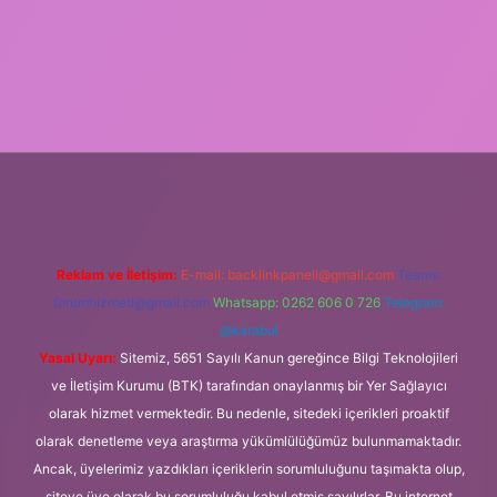
o giriş
Reklam ve İletişim:
E-mail:
backlinkpaneli@gmail.com
Teams:
forumhizmeti@gmail.com
Whatsapp: 0262 606 0 726
Telegram:
@karabul
Yasal Uyarı:
Sitemiz, 5651 Sayılı Kanun gereğince Bilgi Teknolojileri
ve İletişim Kurumu (BTK) tarafından onaylanmış bir Yer Sağlayıcı
olarak hizmet vermektedir. Bu nedenle, sitedeki içerikleri proaktif
olarak denetleme veya araştırma yükümlülüğümüz bulunmamaktadır.
Ancak, üyelerimiz yazdıkları içeriklerin sorumluluğunu taşımakta olup,
siteye üye olarak bu sorumluluğu kabul etmiş sayılırlar. Bu internet