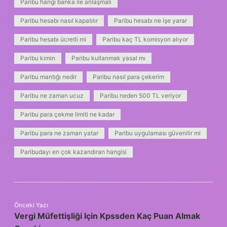
Paribu hangi banka ile anlaşmalı
Paribu hesabı nasıl kapatılır
Paribu hesabı ne işe yarar
Paribu hesabı ücretli mi
Paribu kaç TL komisyon alıyor
Paribu kimin
Paribu kullanmak yasal mı
Paribu mantığı nedir
Paribu nasıl para çekerim
Paribu ne zaman ucuz
Paribu neden 500 TL veriyor
Paribu para çekme limiti ne kadar
Paribu para ne zaman yatar
Paribu uygulaması güvenilir mi
Paribudayı en çok kazandıran hangisi
Önceki Yazı
Vergi Müfettişliği Için Kpssden Kaç Puan Almak