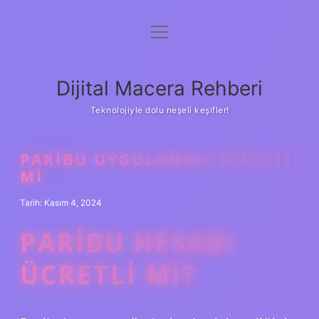
menüyü
Anasayfa
aç
Gizlilik Politikası
Dijital Macera Rehberi
Yasal Uyarı
Teknolojiyle dolu neşeli keşifler!
Hakkımızda
PARIBU UYGULAMASI ÜCRETLI
MI
Tarih: Kasım 4, 2024
PARIBU HESABI
ÜCRETLI MI?