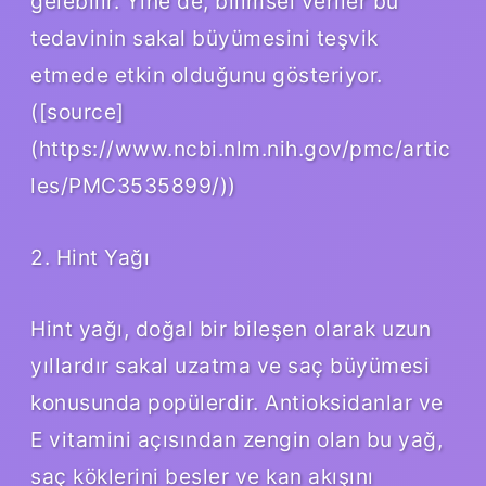
gelebilir. Yine de, bilimsel veriler bu
tedavinin sakal büyümesini teşvik
etmede etkin olduğunu gösteriyor.
([source]
(https://www.ncbi.nlm.nih.gov/pmc/artic
les/PMC3535899/))
2. Hint Yağı
Hint yağı, doğal bir bileşen olarak uzun
yıllardır sakal uzatma ve saç büyümesi
konusunda popülerdir. Antioksidanlar ve
E vitamini açısından zengin olan bu yağ,
saç köklerini besler ve kan akışını