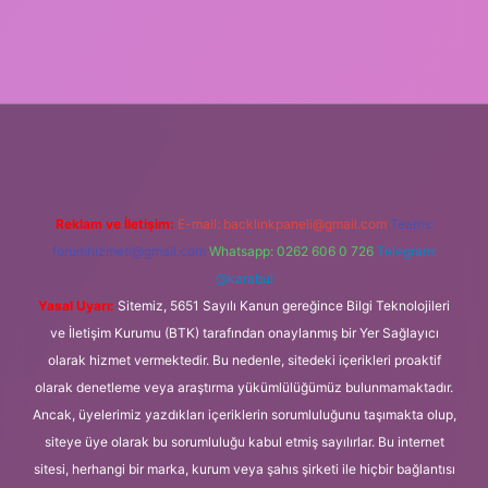
ino giriş
Reklam ve İletişim:
E-mail:
backlinkpaneli@gmail.com
Teams:
forumhizmeti@gmail.com
Whatsapp: 0262 606 0 726
Telegram:
@karabul
Yasal Uyarı:
Sitemiz, 5651 Sayılı Kanun gereğince Bilgi Teknolojileri
ve İletişim Kurumu (BTK) tarafından onaylanmış bir Yer Sağlayıcı
olarak hizmet vermektedir. Bu nedenle, sitedeki içerikleri proaktif
olarak denetleme veya araştırma yükümlülüğümüz bulunmamaktadır.
Ancak, üyelerimiz yazdıkları içeriklerin sorumluluğunu taşımakta olup,
siteye üye olarak bu sorumluluğu kabul etmiş sayılırlar. Bu internet
sitesi, herhangi bir marka, kurum veya şahıs şirketi ile hiçbir bağlantısı