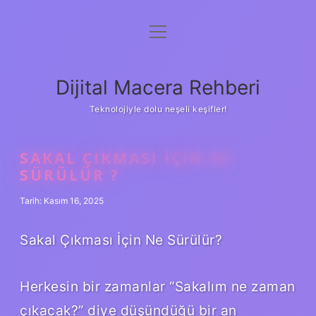
menüyü
Anasayfa
aç
Gizlilik Politikası
Dijital Macera Rehberi
Yasal Uyarı
Teknolojiyle dolu neşeli keşifler!
Hakkımızda
SAKAL ÇIKMASI IÇIN NE
SÜRÜLÜR ?
Tarih: Kasım 16, 2025
Sakal Çıkması İçin Ne Sürülür?
Herkesin bir zamanlar “Sakalım ne zaman
çıkacak?” diye düşündüğü bir an