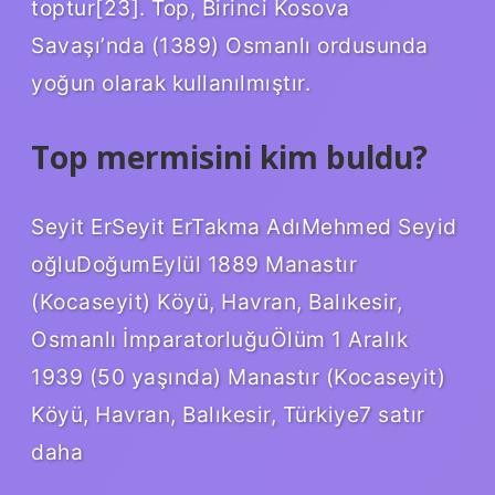
toptur[23]. Top, Birinci Kosova
Savaşı’nda (1389) Osmanlı ordusunda
yoğun olarak kullanılmıştır.
Top mermisini kim buldu?
Seyit ErSeyit ErTakma AdıMehmed Seyid
oğluDoğumEylül 1889 Manastır
(Kocaseyit) Köyü, Havran, Balıkesir,
Osmanlı İmparatorluğuÖlüm 1 Aralık
1939 (50 yaşında) Manastır (Kocaseyit)
Köyü, Havran, Balıkesir, Türkiye7 satır
daha