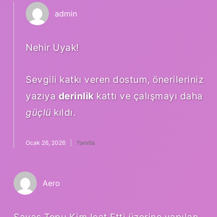
admin
Nehir Uyak!
Sevgili katkı veren dostum, önerileriniz
yazıya
derinlik
kattı ve çalışmayı daha
güçlü
kıldı.
Ocak 26, 2026
Yanıtla
Aero
Savaş Topu Kim Icat Etti üzerine yapılan