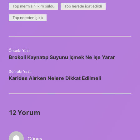
Top mermisini kim buldu
Top nerede icat edildi
Top nereden çıktı
Önceki Yazı
Brokoli Kaynatıp Suyunu Içmek Ne Işe Yarar
Sonraki Yazı
Karides Alırken Nelere Dikkat Edilmeli
12 Yorum
Güneş