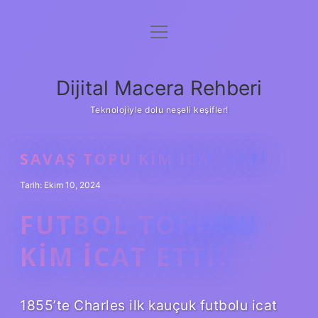
menüyü
Anasayfa
aç
Gizlilik Politikası
Dijital Macera Rehberi
Yasal Uyarı
Teknolojiyle dolu neşeli keşifler!
Hakkımızda
SAVAŞ TOPU KIM ICAT ETTI
Tarih: Ekim 10, 2024
FUTBOL TOPUNU
KIM ICAT ETTI?
1855’te Charles ilk kauçuk futbolu icat