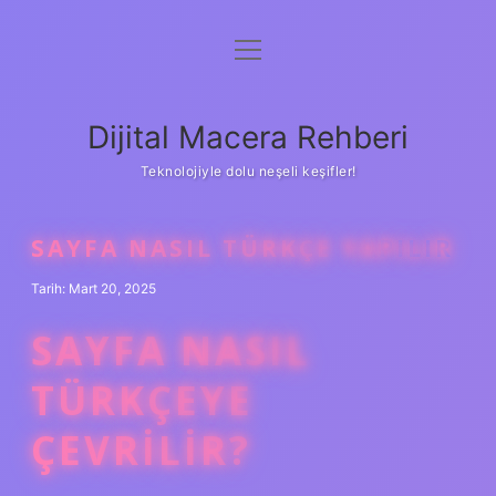
menüyü
Anasayfa
aç
Gizlilik Politikası
Dijital Macera Rehberi
Yasal Uyarı
Teknolojiyle dolu neşeli keşifler!
Hakkımızda
SAYFA NASIL TÜRKÇE YAPILIR
Tarih: Mart 20, 2025
SAYFA NASIL
TÜRKÇEYE
ÇEVRILIR?