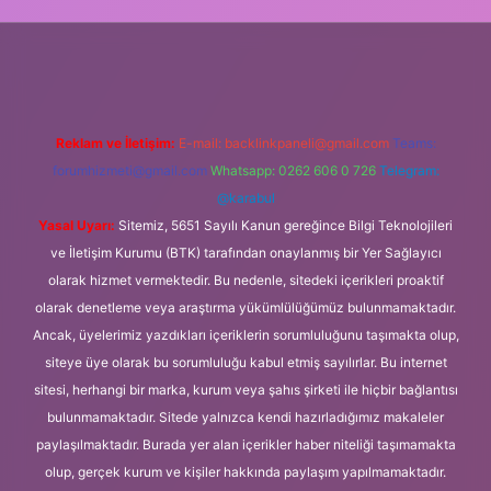
no giriş
Reklam ve İletişim:
E-mail:
backlinkpaneli@gmail.com
Teams:
forumhizmeti@gmail.com
Whatsapp: 0262 606 0 726
Telegram:
@karabul
Yasal Uyarı:
Sitemiz, 5651 Sayılı Kanun gereğince Bilgi Teknolojileri
ve İletişim Kurumu (BTK) tarafından onaylanmış bir Yer Sağlayıcı
olarak hizmet vermektedir. Bu nedenle, sitedeki içerikleri proaktif
olarak denetleme veya araştırma yükümlülüğümüz bulunmamaktadır.
Ancak, üyelerimiz yazdıkları içeriklerin sorumluluğunu taşımakta olup,
siteye üye olarak bu sorumluluğu kabul etmiş sayılırlar. Bu internet
sitesi, herhangi bir marka, kurum veya şahıs şirketi ile hiçbir bağlantısı
bulunmamaktadır. Sitede yalnızca kendi hazırladığımız makaleler
paylaşılmaktadır. Burada yer alan içerikler haber niteliği taşımamakta
olup, gerçek kurum ve kişiler hakkında paylaşım yapılmamaktadır.