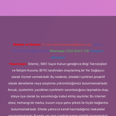
sino giriş
Reklam ve İletişim:
E-mail:
backlinkpaneli@gmail.com
Teams:
forumhizmeti@gmail.com
Whatsapp: 0262 606 0 726
Telegram:
@karabul
Yasal Uyarı:
Sitemiz, 5651 Sayılı Kanun gereğince Bilgi Teknolojileri
ve İletişim Kurumu (BTK) tarafından onaylanmış bir Yer Sağlayıcı
olarak hizmet vermektedir. Bu nedenle, sitedeki içerikleri proaktif
olarak denetleme veya araştırma yükümlülüğümüz bulunmamaktadır.
Ancak, üyelerimiz yazdıkları içeriklerin sorumluluğunu taşımakta olup,
siteye üye olarak bu sorumluluğu kabul etmiş sayılırlar. Bu internet
sitesi, herhangi bir marka, kurum veya şahıs şirketi ile hiçbir bağlantısı
bulunmamaktadır. Sitede yalnızca kendi hazırladığımız makaleler
paylaşılmaktadır. Burada yer alan içerikler haber niteliği taşımamakta