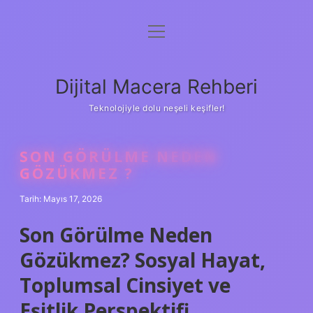
menüyü
Anasayfa
aç
Gizlilik Politikası
Dijital Macera Rehberi
Yasal Uyarı
Teknolojiyle dolu neşeli keşifler!
Hakkımızda
SON GÖRÜLME NEDEN
GÖZÜKMEZ ?
Tarih: Mayıs 17, 2026
Son Görülme Neden
Gözükmez? Sosyal Hayat,
Toplumsal Cinsiyet ve
Eşitlik Perspektifi