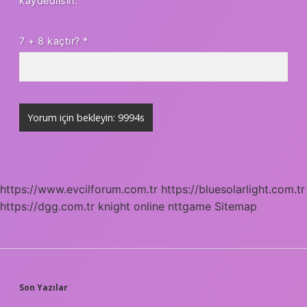
kaydedilsin.
7 + 8 kaçtır?
*
https://www.evcilforum.com.tr
https://bluesolarlight.com.tr
https://dgg.com.tr
knight online
nttgame
Sitemap
SIDEBAR
Son Yazılar