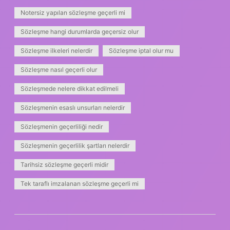
Notersiz yapılan sözleşme geçerli mi
Sözleşme hangi durumlarda geçersiz olur
Sözleşme ilkeleri nelerdir
Sözleşme iptal olur mu
Sözleşme nasıl geçerli olur
Sözleşmede nelere dikkat edilmeli
Sözleşmenin esaslı unsurları nelerdir
Sözleşmenin geçerliliği nedir
Sözleşmenin geçerlilik şartları nelerdir
Tarihsiz sözleşme geçerli midir
Tek taraflı imzalanan sözleşme geçerli mi