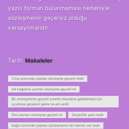
yazılı formun bulunmaması nedeniyle
sözleşmenin geçersiz olduğu
varsayılmalıdır.
Tarih:
Makaleler
2 kişi arasında yapılan sözleşme geçerli midir
A4 kağıdına yazılan sözleşme geçerli mi
Bir sözleşmenin geçerli surette meydana gelebilmesi için
uyulması gereken şekle ne ad verilir
Elle yazılan sözleşme geçerli mi
Geçerlilik şartı nedir
Kağıt üzerinde yapılan sözleşmenin bir hükmü var mıdır