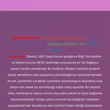
iriş
Reklam ve İletişim:
E-mail:
backlinkpaneli@gmail.com
Teams:
forumhizmeti@gmail.com
Whatsapp: 0262 606 0 726
Telegram:
@karabul
Yasal Uyarı:
Sitemiz, 5651 Sayılı Kanun gereğince Bilgi Teknolojileri
ve İletişim Kurumu (BTK) tarafından onaylanmış bir Yer Sağlayıcı
olarak hizmet vermektedir. Bu nedenle, sitedeki içerikleri proaktif
olarak denetleme veya araştırma yükümlülüğümüz bulunmamaktadır.
Ancak, üyelerimiz yazdıkları içeriklerin sorumluluğunu taşımakta olup,
siteye üye olarak bu sorumluluğu kabul etmiş sayılırlar. Bu internet
sitesi, herhangi bir marka, kurum veya şahıs şirketi ile hiçbir bağlantısı
bulunmamaktadır. Sitede yalnızca kendi hazırladığımız makaleler
paylaşılmaktadır. Burada yer alan içerikler haber niteliği taşımamakta