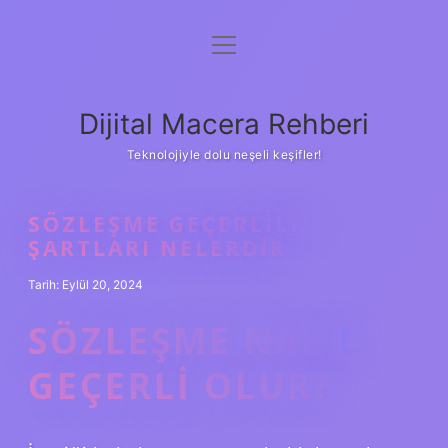
menüyü
Anasayfa
aç
Gizlilik Politikası
Dijital Macera Rehberi
Yasal Uyarı
Teknolojiyle dolu neşeli keşifler!
Hakkımızda
SÖZLEŞME GEÇERLILIK
ŞARTLARI NELERDIR
Tarih: Eylül 20, 2024
SÖZLEŞME NASIL
GEÇERLI OLUR?