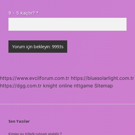
9 - 5 kaçtır?
*
https://www.evcilforum.com.tr
https://bluesolarlight.com.tr
https://dgg.com.tr
knight online
nttgame
Sitemap
SIDEBAR
Son Yazılar
Kimler av tüfeği ruhsatı alabilir ?