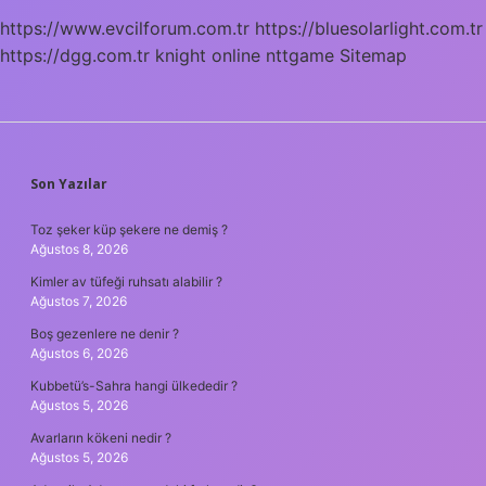
https://www.evcilforum.com.tr
https://bluesolarlight.com.tr
https://dgg.com.tr
knight online
nttgame
Sitemap
SIDEBAR
Son Yazılar
Toz şeker küp şekere ne demiş ?
Ağustos 8, 2026
Kimler av tüfeği ruhsatı alabilir ?
Ağustos 7, 2026
Boş gezenlere ne denir ?
Ağustos 6, 2026
Kubbetü’s-Sahra hangi ülkededir ?
Ağustos 5, 2026
Avarların kökeni nedir ?
Ağustos 5, 2026