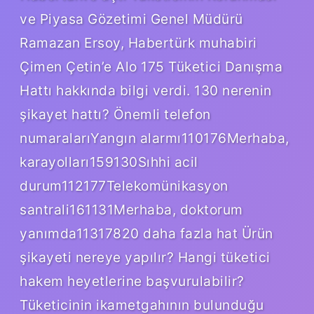
ve Piyasa Gözetimi Genel Müdürü
Ramazan Ersoy, Habertürk muhabiri
Çimen Çetin’e Alo 175 Tüketici Danışma
Hattı hakkında bilgi verdi. 130 nerenin
şikayet hattı? Önemli telefon
numaralarıYangın alarmı110176Merhaba,
karayolları159130Sıhhi acil
durum112177Telekomünikasyon
santrali161131Merhaba, doktorum
yanımda11317820 daha fazla hat Ürün
şikayeti nereye yapılır? Hangi tüketici
hakem heyetlerine başvurulabilir?
Tüketicinin ikametgahının bulunduğu