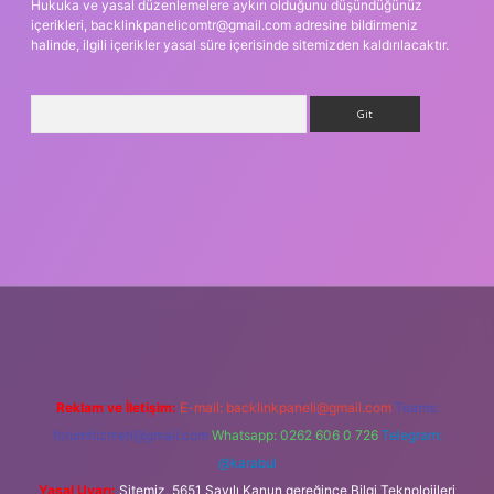
Hukuka ve yasal düzenlemelere aykırı olduğunu düşündüğünüz
içerikleri,
backlinkpanelicomtr@gmail.com
adresine bildirmeniz
halinde, ilgili içerikler yasal süre içerisinde sitemizden kaldırılacaktır.
Arama
vdcasino giriş
Reklam ve İletişim:
E-mail:
backlinkpaneli@gmail.com
Teams:
forumhizmeti@gmail.com
Whatsapp: 0262 606 0 726
Telegram:
@karabul
Yasal Uyarı:
Sitemiz, 5651 Sayılı Kanun gereğince Bilgi Teknolojileri