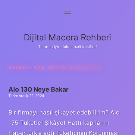
menüyü
Anasayfa
aç
Gizlilik Politikası
Dijital Macera Rehberi
Yasal Uyarı
Teknolojiyle dolu neşeli keşifler!
Hakkımızda
ETIKET:
174 NEYIN NUMARASI
Alo 130 Neye Bakar
Tarih: Aralık 22, 2024
Bir firmayı nasıl şikayet edebilirim? Alo
175 Tüketici Şikâyet Hattı kapılarını
Habertürk’e açtı Tüketicinin Korunması