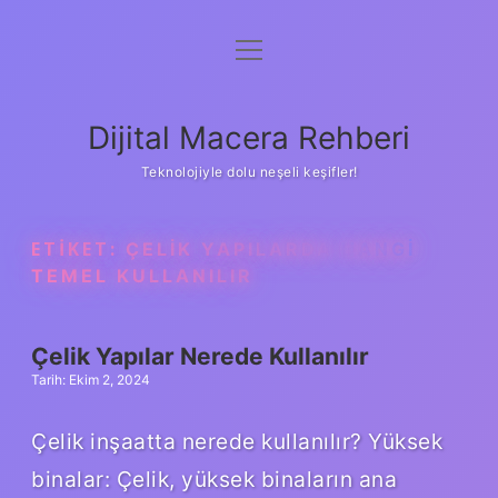
menüyü
Anasayfa
aç
Gizlilik Politikası
Dijital Macera Rehberi
Yasal Uyarı
Teknolojiyle dolu neşeli keşifler!
Hakkımızda
ETIKET:
ÇELIK YAPILARDA HANGI
TEMEL KULLANILIR
Çelik Yapılar Nerede Kullanılır
Tarih: Ekim 2, 2024
Çelik inşaatta nerede kullanılır? Yüksek
binalar: Çelik, yüksek binaların ana