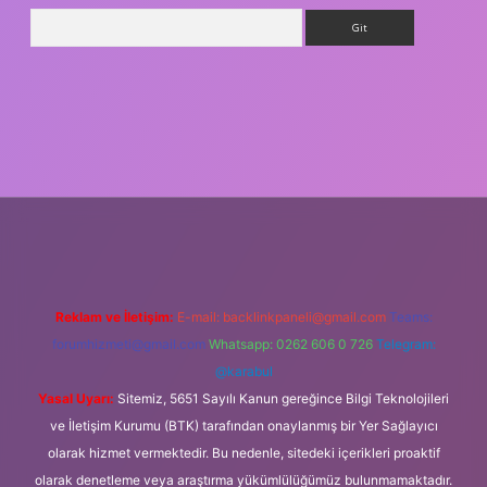
Arama
ş
Reklam ve İletişim:
E-mail:
backlinkpaneli@gmail.com
Teams:
forumhizmeti@gmail.com
Whatsapp: 0262 606 0 726
Telegram:
@karabul
Yasal Uyarı:
Sitemiz, 5651 Sayılı Kanun gereğince Bilgi Teknolojileri
ve İletişim Kurumu (BTK) tarafından onaylanmış bir Yer Sağlayıcı
olarak hizmet vermektedir. Bu nedenle, sitedeki içerikleri proaktif
olarak denetleme veya araştırma yükümlülüğümüz bulunmamaktadır.