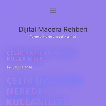
menüyü
Anasayfa
aç
Gizlilik Politikası
Dijital Macera Rehberi
Yasal Uyarı
Teknolojiyle dolu neşeli keşifler!
Hakkımızda
ÇELIK YAPILAR NEREDE
KULLANILIR
Tarih: Ekim 2, 2024
ÇELIK INŞAATTA
NEREDE
KULLANILIR?