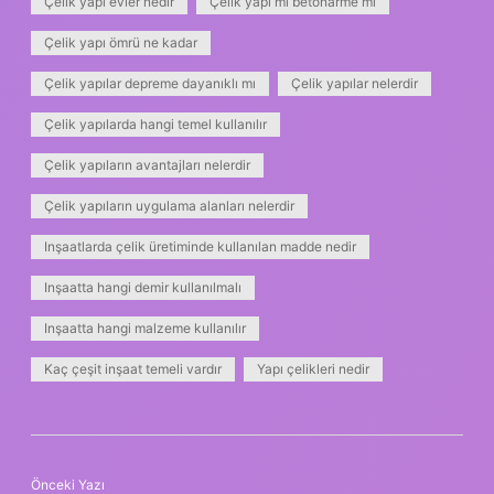
Çelik yapı evler nedir
Çelik yapı mı betonarme mi
Çelik yapı ömrü ne kadar
Çelik yapılar depreme dayanıklı mı
Çelik yapılar nelerdir
Çelik yapılarda hangi temel kullanılır
Çelik yapıların avantajları nelerdir
Çelik yapıların uygulama alanları nelerdir
Inşaatlarda çelik üretiminde kullanılan madde nedir
Inşaatta hangi demir kullanılmalı
Inşaatta hangi malzeme kullanılır
Kaç çeşit inşaat temeli vardır
Yapı çelikleri nedir
Önceki Yazı