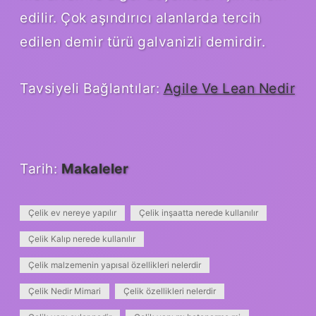
edilir. Çok aşındırıcı alanlarda tercih
edilen demir türü galvanizli demirdir.
Tavsiyeli Bağlantılar:
Agile Ve Lean Nedir
Tarih:
Makaleler
Çelik ev nereye yapılır
Çelik inşaatta nerede kullanılır
Çelik Kalıp nerede kullanılır
Çelik malzemenin yapısal özellikleri nelerdir
Çelik Nedir Mimari
Çelik özellikleri nelerdir