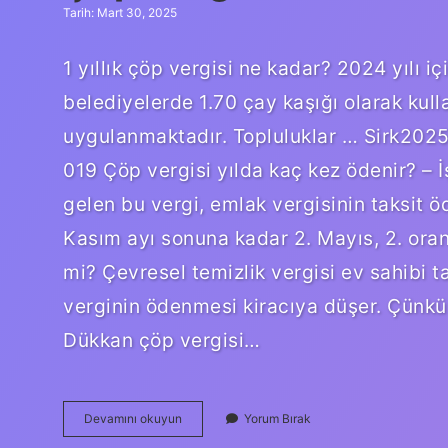
Tarih: Mart 30, 2025
1 yıllık çöp vergisi ne kadar? 2024 yılı iç
belediyelerde 1.70 çay kaşığı olarak kulla
uygulanmaktadır. Topluluklar … Sirk20
019 Çöp vergisi yılda kaç kez ödenir? – İş
gelen bu vergi, emlak vergisinin taksit öd
Kasım ayı sonuna kadar 2. Mayıs, 2. oran
mi? Çevresel temizlik vergisi ev sahibi t
verginin ödenmesi kiracıya düşer. Çünkü ç
Dükkan çöp vergisi…
Çöp
Devamını okuyun
Yorum Bırak
Vergisi