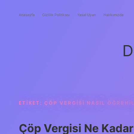
Anasayfa
Gizlilik Politikası
Yasal Uyarı
Hakkımızda
D
ETIKET:
ÇÖP VERGISI NASIL ÖĞRENIL
Çöp Vergisi Ne Kada