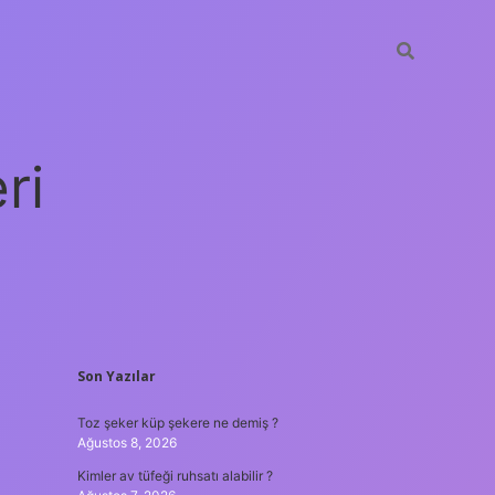
ri
SIDEBAR
Son Yazılar
vdcasino
Toz şeker küp şekere ne demiş ?
Ağustos 8, 2026
Kimler av tüfeği ruhsatı alabilir ?