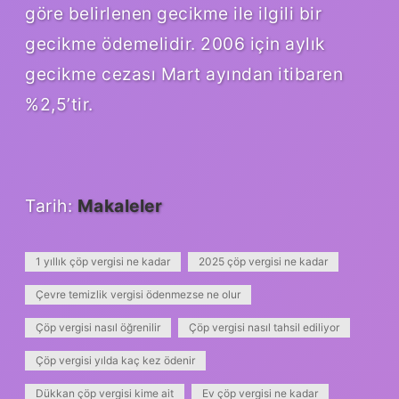
göre belirlenen gecikme ile ilgili bir
gecikme ödemelidir. 2006 için aylık
gecikme cezası Mart ayından itibaren
%2,5’tir.
Tarih:
Makaleler
1 yıllık çöp vergisi ne kadar
2025 çöp vergisi ne kadar
Çevre temizlik vergisi ödenmezse ne olur
Çöp vergisi nasıl öğrenilir
Çöp vergisi nasıl tahsil ediliyor
Çöp vergisi yılda kaç kez ödenir
Dükkan çöp vergisi kime ait
Ev çöp vergisi ne kadar