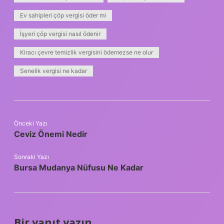
Ev sahipleri çöp vergisi öder mi
İşyeri çöp vergisi nasıl ödenir
Kiracı çevre temizlik vergisini ödemezse ne olur
Senelik vergisi ne kadar
Önceki Yazı
Ceviz Önemi Nedir
Sonraki Yazı
Bursa Mudanya Nüfusu Ne Kadar
Bir yanıt yazın