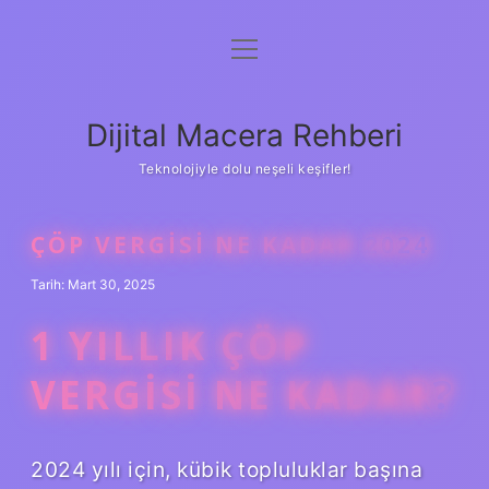
menüyü
Anasayfa
aç
Gizlilik Politikası
Dijital Macera Rehberi
Yasal Uyarı
Teknolojiyle dolu neşeli keşifler!
Hakkımızda
ÇÖP VERGISI NE KADAR 2024
Tarih: Mart 30, 2025
1 YILLIK ÇÖP
VERGISI NE KADAR?
2024 yılı için, kübik topluluklar başına