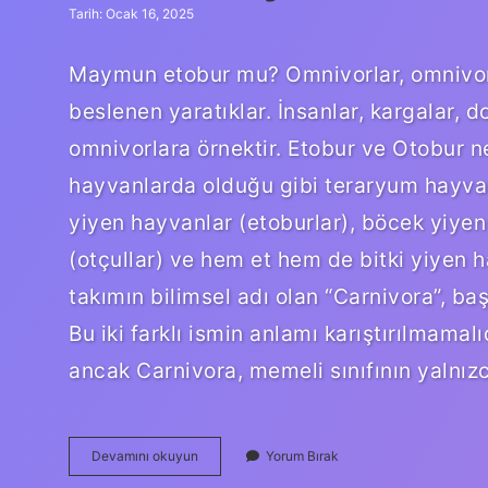
Tarih: Ocak 16, 2025
Maymun etobur mu? Omnivorlar, omnivorl
beslenen yaratıklar. İnsanlar, kargalar, 
omnivorlara örnektir. Etobur ve Otobur 
hayvanlarda olduğu gibi teraryum hayvan
yiyen hayvanlar (etoburlar), böcek yiyen 
(otçullar) ve hem et hem de bitki yiyen h
takımın bilimsel adı olan “Carnivora”, baş
Bu iki farklı ismin anlamı karıştırılmamalı
ancak Carnivora, memeli sınıfının yalnızc
Etobur
Devamını okuyun
Yorum Bırak
Hayvan