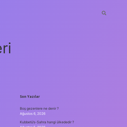
ri
SIDEBAR
Son Yazılar
vdcasino
Boş gezenlere ne denir ?
Ağustos 6, 2026
Kubbetü’s-Sahra hangi ülkededir ?