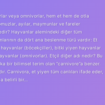
ar veya omnivorlar, hem et hem de otla
domuzlar, ayılar, maymunlar ve fareler
nedir? Hayvanlar alemindeki diğer tüm
larının da dört ana beslenme türü vardır: Et
hayvanlar (böcekçiller), bitki yiyen hayvanlar
ayvanlar (omnivorlar). Etçil diğer adı nedir? Bu
ka bir bilimsel terim olan “carnivore”a benzer.
dır. Carnivora, et yiyen tüm canlıları ifade eder,
a belirli bir…