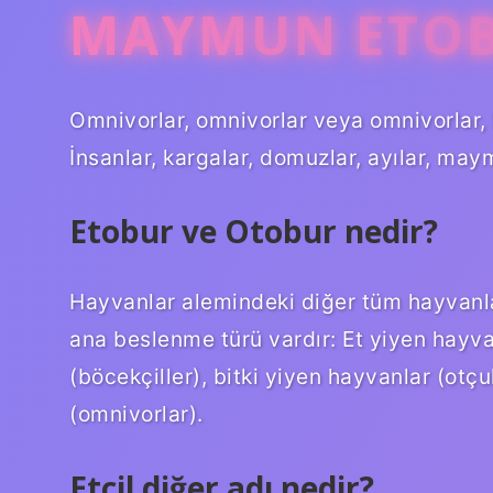
MAYMUN ETO
Omnivorlar, omnivorlar veya omnivorlar, 
İnsanlar, kargalar, domuzlar, ayılar, may
Etobur ve Otobur nedir?
Hayvanlar alemindeki diğer tüm hayvanla
ana beslenme türü vardır: Et yiyen hayva
(böcekçiller), bitki yiyen hayvanlar (otç
(omnivorlar).
Etçil diğer adı nedir?