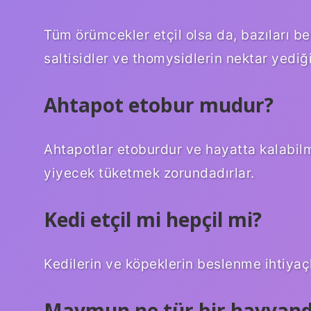
Tüm örümcekler etçil olsa da, bazıları be
saltisidler ve thomysidlerin nektar yediğ
Ahtapot etobur mudur?
Ahtapotlar etoburdur ve hayatta kalabilmek
yiyecek tüketmek zorundadırlar.
Kedi etçil mi hepçil mi?
Kedilerin ve köpeklerin beslenme ihtiyaçlar
Maymun ne tür bir hayvand