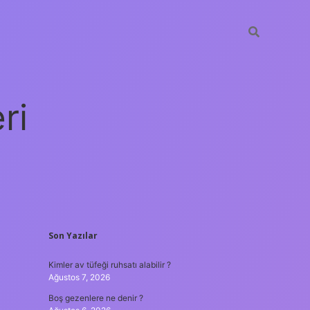
ri
SIDEBAR
Son Yazılar
vdcasino giriş
Kimler av tüfeği ruhsatı alabilir ?
Ağustos 7, 2026
Boş gezenlere ne denir ?