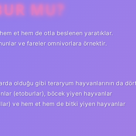
BUR MU?
hem et hem de otla beslenen yaratıklar.
munlar ve fareler omnivorlara örnektir.
rda olduğu gibi teraryum hayvanlarının da dör
nlar (etoburlar), böcek yiyen hayvanlar
ullar) ve hem et hem de bitki yiyen hayvanlar