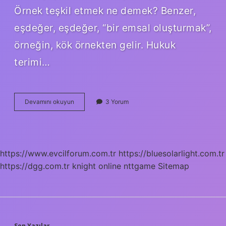
Örnek teşkil etmek ne demek? Benzer,
eşdeğer, eşdeğer, “bir emsal oluşturmak”,
örneğin, kök örnekten gelir. Hukuk
terimi…
Teslik
Devamını okuyun
3 Yorum
Etmek
Ne
Demek
https://www.evcilforum.com.tr
https://bluesolarlight.com.tr
https://dgg.com.tr
knight online
nttgame
Sitemap
Son Yazılar