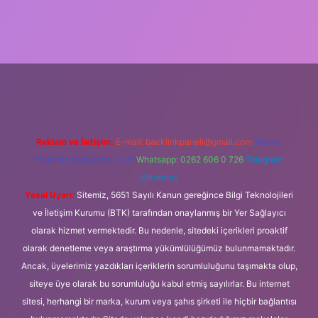
iş
Reklam ve İletişim:
E-mail:
backlinkpaneli@gmail.com
Teams:
forumhizmeti@gmail.com
Whatsapp: 0262 606 0 726
Telegram:
@karabul
Yasal Uyarı:
Sitemiz, 5651 Sayılı Kanun gereğince Bilgi Teknolojileri
ve İletişim Kurumu (BTK) tarafından onaylanmış bir Yer Sağlayıcı
olarak hizmet vermektedir. Bu nedenle, sitedeki içerikleri proaktif
olarak denetleme veya araştırma yükümlülüğümüz bulunmamaktadır.
Ancak, üyelerimiz yazdıkları içeriklerin sorumluluğunu taşımakta olup,
siteye üye olarak bu sorumluluğu kabul etmiş sayılırlar. Bu internet
sitesi, herhangi bir marka, kurum veya şahıs şirketi ile hiçbir bağlantısı