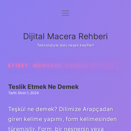
menüyü
Anasayfa
aç
Gizlilik Politikası
Dijital Macera Rehberi
Yasal Uyarı
Teknolojiyle dolu neşeli keşifler!
Hakkımızda
ETIKET:
MENGENE SIKMAK NE DEMEK
Teslik Etmek Ne Demek
Tarih: Ekim 1, 2024
Teşkül ne demek? Dilimize Arapçadan
giren kelime yapımı, form kelimesinden
türemiştir. Form, bir nesnenin veya