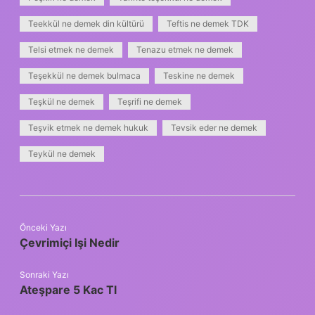
Teekkül ne demek din kültürü
Teftis ne demek TDK
Telsi etmek ne demek
Tenazu etmek ne demek
Teşekkül ne demek bulmaca
Teskine ne demek
Teşkül ne demek
Teşrifi ne demek
Teşvik etmek ne demek hukuk
Tevsik eder ne demek
Teykül ne demek
Önceki Yazı
Çevrimiçi Işi Nedir
Sonraki Yazı
Ateşpare 5 Kac Tl