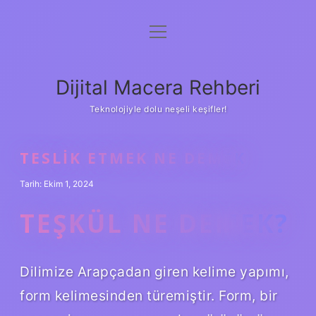
menüyü
Anasayfa
aç
Gizlilik Politikası
Dijital Macera Rehberi
Yasal Uyarı
Teknolojiyle dolu neşeli keşifler!
Hakkımızda
TESLIK ETMEK NE DEMEK
Tarih: Ekim 1, 2024
TEŞKÜL NE DEMEK?
Dilimize Arapçadan giren kelime yapımı,
form kelimesinden türemiştir. Form, bir