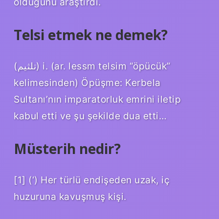
olduğunu araştırdı.
Telsi etmek ne demek?
(ﺗﻠﺜﻴﻢ) i. (ar. lesѕm telѕіm “öpücük”
kelimesinden) Öpüşme: Kerbela
Sultanı’nın imparatorluk emrini iletip
kabul etti ve şu şekilde dua etti…
Müsterih nedir?
[1] (‘) Her türlü endişeden uzak, iç
huzuruna kavuşmuş kişi.