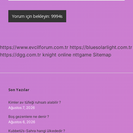
https://www.evcilforum.com.tr
https://bluesolarlight.com.tr
https://dgg.com.tr
knight online
nttgame
Sitemap
SIDEBAR
Son Yazılar
Kimler av tüfeği ruhsatı alabilir ?
Ağustos 7, 2026
Boş gezenlere ne denir ?
Ağustos 6, 2026
Kubbetü’s-Sahra hangi ülkededir ?