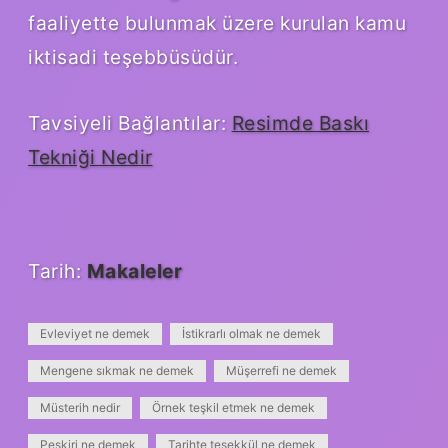
faaliyette bulunmak üzere kurulan kamu
iktisadi teşebbüsüdür.
Tavsiyeli Bağlantılar:
Resimde Baskı
Tekniği Nedir
Tarih:
Makaleler
Evleviyet ne demek
İstikrarlı olmak ne demek
Mengene sıkmak ne demek
Müşerrefi ne demek
Müsterih nedir
Örnek teşkil etmek ne demek
Peşkiri ne demek
Tarihte teşekkül ne demek