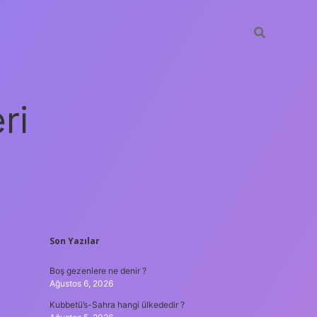
ri
SIDEBAR
Son Yazılar
vdcasino giriş
Boş gezenlere ne denir ?
Ağustos 6, 2026
Kubbetü’s-Sahra hangi ülkededir ?