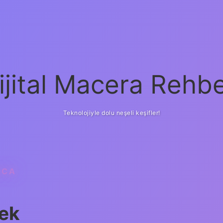
ijital Macera Rehbe
Teknolojiyle dolu neşeli keşifler!
ACA
ek