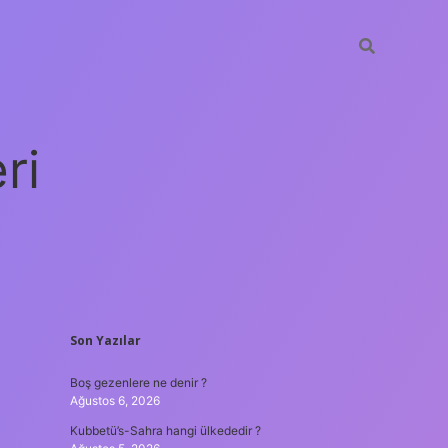
ri
SIDEBAR
Son Yazılar
vdcasino giriş
Boş gezenlere ne denir ?
Ağustos 6, 2026
Kubbetü’s-Sahra hangi ülkededir ?