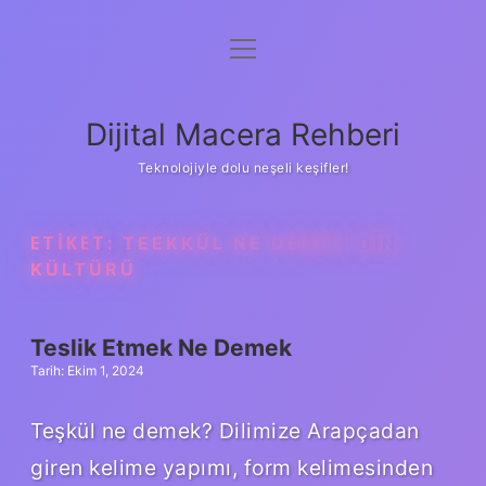
menüyü
Anasayfa
aç
Gizlilik Politikası
Dijital Macera Rehberi
Yasal Uyarı
Teknolojiyle dolu neşeli keşifler!
Hakkımızda
ETIKET:
TEEKKÜL NE DEMEK DIN
KÜLTÜRÜ
Teslik Etmek Ne Demek
Tarih: Ekim 1, 2024
Teşkül ne demek? Dilimize Arapçadan
giren kelime yapımı, form kelimesinden