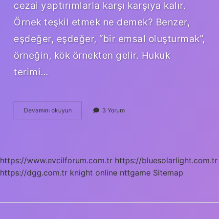
cezai yaptırımlarla karşı karşıya kalır.
Örnek teşkil etmek ne demek? Benzer,
eşdeğer, eşdeğer, “bir emsal oluşturmak”,
örneğin, kök örnekten gelir. Hukuk
terimi…
Teslik
Devamını okuyun
3 Yorum
Etmek
Ne
Demek
https://www.evcilforum.com.tr
https://bluesolarlight.com.tr
https://dgg.com.tr
knight online
nttgame
Sitemap