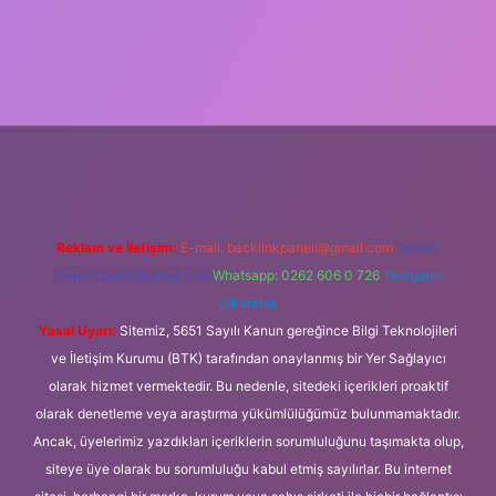
ş
Reklam ve İletişim:
E-mail:
backlinkpaneli@gmail.com
Teams:
forumhizmeti@gmail.com
Whatsapp: 0262 606 0 726
Telegram:
@karabul
Yasal Uyarı:
Sitemiz, 5651 Sayılı Kanun gereğince Bilgi Teknolojileri
ve İletişim Kurumu (BTK) tarafından onaylanmış bir Yer Sağlayıcı
olarak hizmet vermektedir. Bu nedenle, sitedeki içerikleri proaktif
olarak denetleme veya araştırma yükümlülüğümüz bulunmamaktadır.
Ancak, üyelerimiz yazdıkları içeriklerin sorumluluğunu taşımakta olup,
siteye üye olarak bu sorumluluğu kabul etmiş sayılırlar. Bu internet