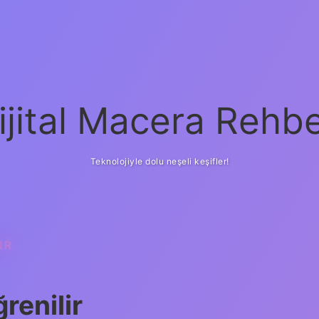
ijital Macera Rehbe
Teknolojiyle dolu neşeli keşifler!
IR
renilir