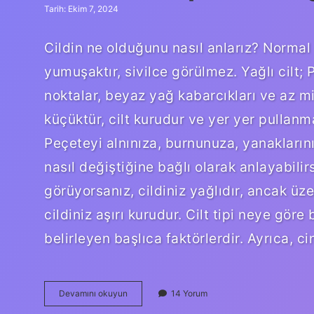
Tarih: Ekim 7, 2024
Cildin ne olduğunu nasıl anlarız? Normal 
yumuşaktır, sivilce görülmez. Yağlı cilt; P
noktalar, beyaz yağ kabarcıkları ve az mik
küçüktür, cilt kurudur ve yer yer pullanmal
Peçeteyi alnınıza, burnunuza, yanakların
nasıl değiştiğine bağlı olarak anlayabilirs
görüyorsanız, cildiniz yağlıdır, ancak üz
cildiniz aşırı kurudur. Cilt tipi neye göre 
belirleyen başlıca faktörlerdir. Ayrıca, ci
Evde
Devamını okuyun
14 Yorum
Cilt