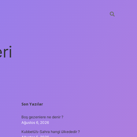
ri
SIDEBAR
Son Yazılar
vdcasino
Boş gezenlere ne denir ?
Ağustos 6, 2026
Kubbetü’s-Sahra hangi ülkededir ?