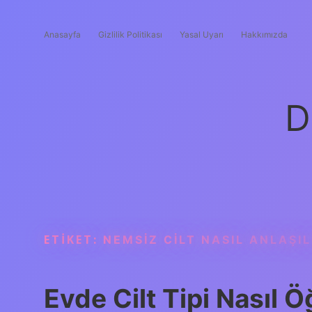
Anasayfa
Gizlilik Politikası
Yasal Uyarı
Hakkımızda
D
ETIKET:
NEMSIZ CILT NASIL ANLAŞIL
Evde Cilt Tipi Nasıl Öğ