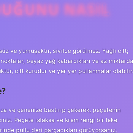
DUĞUNU NASIL
süz ve yumuşaktır, sivilce görülmez. Yağlı cilt;
ah noktalar, beyaz yağ kabarcıkları ve az miktard
üktür, cilt kurudur ve yer yer pullanmalar olabilir
e?
ıza ve çenenize bastırıp çekerek, peçetenin
iniz. Peçete ıslaksa ve krem ​​rengi bir leke
erinde pullu deri parçacıkları görüyorsanız,