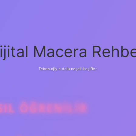
ijital Macera Rehbe
Teknolojiyle dolu neşeli keşifler!
SIL ÖĞRENILIR