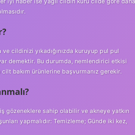
er iyi haber ise yağlı cildin kuru cilde göre dah
olmasıdır.
r?
 ve cildinizi yıkadığınızda kuruyup pul pul
var demektir. Bu durumda, nemlendirici etkisi
en cilt bakım ürünlerine başvurmanız gerekir.
anmalı?
eniş gözeneklere sahip olabilir ve akneye yatkın
ler şunları yapmalıdır: Temizleme; Günde iki kez,