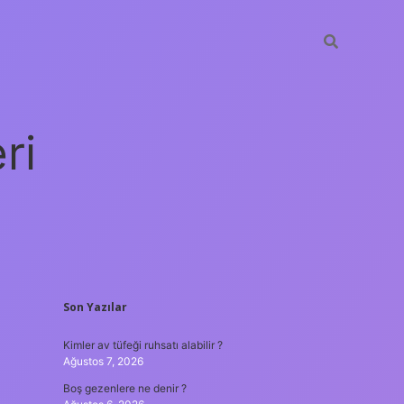
ri
SIDEBAR
Son Yazılar
vdcasino giriş
Kimler av tüfeği ruhsatı alabilir ?
Ağustos 7, 2026
Boş gezenlere ne denir ?