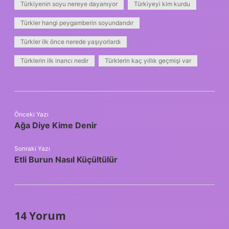
Türkiyenin soyu nereye dayanıyor
Türkiyeyi kim kurdu
Türkler hangi peygamberin soyundandır
Türkler ilk önce nerede yaşıyorlardı
Türklerin ilk inancı nedir
Türklerin kaç yıllık geçmişi var
Önceki Yazı
Ağa Diye Kime Denir
Sonraki Yazı
Etli Burun Nasıl Küçültülür
14 Yorum