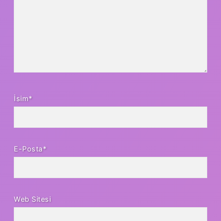
İsim*
E-Posta*
Web Sitesi