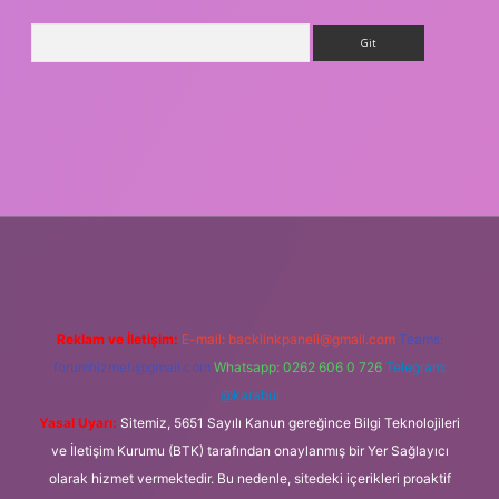
Arama
dcasino giriş
Reklam ve İletişim:
E-mail:
backlinkpaneli@gmail.com
Teams:
forumhizmeti@gmail.com
Whatsapp: 0262 606 0 726
Telegram:
@karabul
Yasal Uyarı:
Sitemiz, 5651 Sayılı Kanun gereğince Bilgi Teknolojileri
ve İletişim Kurumu (BTK) tarafından onaylanmış bir Yer Sağlayıcı
olarak hizmet vermektedir. Bu nedenle, sitedeki içerikleri proaktif