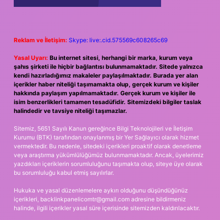
Reklam ve İletişim:
Skype: live:.cid.575569c608265c69
Yasal Uyarı:
Bu internet sitesi, herhangi bir marka, kurum veya
şahıs şirketi ile hiçbir bağlantısı bulunmamaktadır. Sitede yalnızca
kendi hazırladığımız makaleler paylaşılmaktadır. Burada yer alan
içerikler haber niteliği taşımamakta olup, gerçek kurum ve kişiler
hakkında paylaşım yapılmamaktadır. Gerçek kurum ve kişiler ile
isim benzerlikleri tamamen tesadüfidir. Sitemizdeki bilgiler taslak
halindedir ve tavsiye niteliği taşımazlar.
Sitemiz, 5651 Sayılı Kanun gereğince Bilgi Teknolojileri ve İletişim
Kurumu (BTK) tarafından onaylanmış bir Yer Sağlayıcı olarak hizmet
vermektedir. Bu nedenle, sitedeki içerikleri proaktif olarak denetleme
veya araştırma yükümlülüğümüz bulunmamaktadır. Ancak, üyelerimiz
yazdıkları içeriklerin sorumluluğunu taşımakta olup, siteye üye olarak
bu sorumluluğu kabul etmiş sayılırlar.
Hukuka ve yasal düzenlemelere aykırı olduğunu düşündüğünüz
içerikleri,
backlinkpanelicomtr@gmail.com
adresine bildirmeniz
halinde, ilgili içerikler yasal süre içerisinde sitemizden kaldırılacaktır.