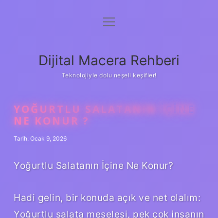
menüyü
Anasayfa
aç
Gizlilik Politikası
Dijital Macera Rehberi
Yasal Uyarı
Teknolojiyle dolu neşeli keşifler!
Hakkımızda
YOĞURTLU SALATANIN IÇINE
NE KONUR ?
Tarih: Ocak 9, 2026
Yoğurtlu Salatanın İçine Ne Konur?
Hadi gelin, bir konuda açık ve net olalım:
Yoğurtlu salata meselesi, pek çok insanın