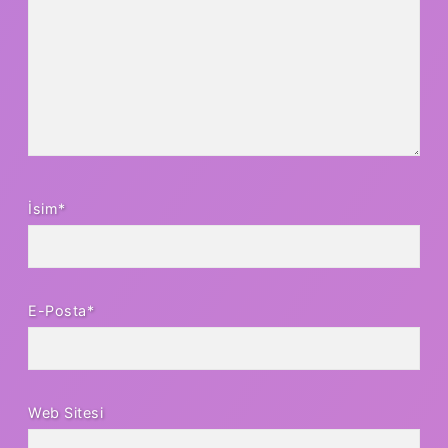
İsim*
E-Posta*
Web Sitesi