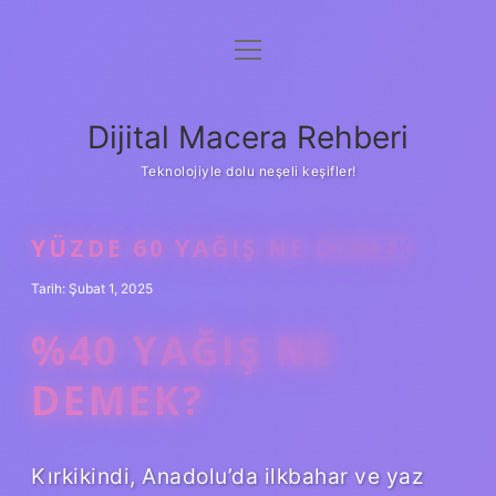
menüyü
Anasayfa
aç
Gizlilik Politikası
Dijital Macera Rehberi
Yasal Uyarı
Teknolojiyle dolu neşeli keşifler!
Hakkımızda
YÜZDE 60 YAĞIŞ NE DEMEK
Tarih: Şubat 1, 2025
%40 YAĞIŞ NE
DEMEK?
Kırkikindi, Anadolu’da ilkbahar ve yaz