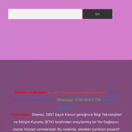
Arama
ino giriş
Reklam ve İletişim:
E-mail:
backlinkpaneli@gmail.com
Teams:
forumhizmeti@gmail.com
Whatsapp: 0262 606 0 726
Telegram:
@karabul
Yasal Uyarı:
Sitemiz, 5651 Sayılı Kanun gereğince Bilgi Teknolojileri
ve İletişim Kurumu (BTK) tarafından onaylanmış bir Yer Sağlayıcı
olarak hizmet vermektedir. Bu nedenle, sitedeki içerikleri proaktif