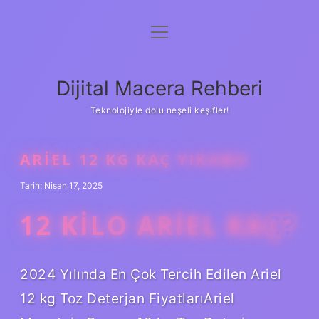
menüyü
Anasayfa
aç
Gizlilik Politikası
Dijital Macera Rehberi
Yasal Uyarı
Teknolojiyle dolu neşeli keşifler!
Hakkımızda
ARIEL 12 KG KAÇ YIKAMA
Tarih: Nisan 17, 2025
12 KILO ARIEL KAÇ?
2024 Yılında En Çok Tercih Edilen Ariel
12 kg Toz Deterjan FiyatlarıAriel