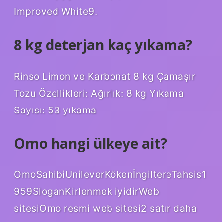
Improved White9.
8 kg deterjan kaç yıkama?
Rinso Limon ve Karbonat 8 kg Çamaşır
Tozu Özellikleri: Ağırlık: 8 kg Yıkama
Sayısı: 53 yıkama
Omo hangi ülkeye ait?
OmoSahibiUnileverKökenİngiltereTahsis1
959SloganKirlenmek iyidirWeb
sitesiOmo resmi web sitesi2 satır daha