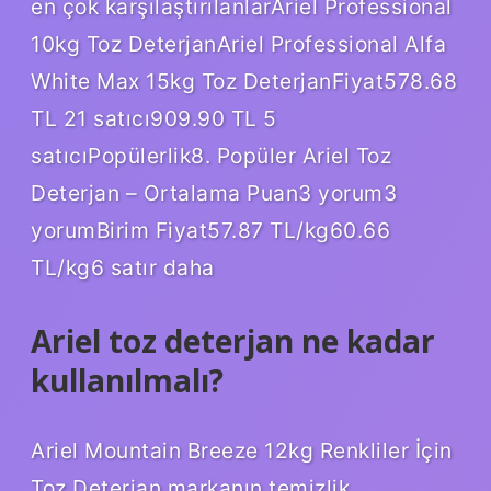
en çok karşılaştırılanlarAriel Professional
10kg Toz DeterjanAriel Professional Alfa
White Max 15kg Toz DeterjanFiyat578.68
TL 21 satıcı909.90 TL 5
satıcıPopülerlik8. Popüler Ariel Toz
Deterjan – Ortalama Puan3 yorum3
yorumBirim Fiyat57.87 TL/kg60.66
TL/kg6 satır daha
Ariel toz deterjan ne kadar
kullanılmalı?
Ariel Mountain Breeze 12kg Renkliler İçin
Toz Deterjan markanın temizlik