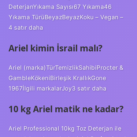
DeterjanYıkama Sayısı67 Yıkama46
Yıkama TürüBeyazBeyazKoku – Vegan –
4 satır daha
Ariel kimin İsrail malı?
Ariel (marka)TürTemizlikSahibiProcter &
GambleKökeniBirleşik KrallıkGone
1967İlgili markalarJoy3 satır daha
10 kg Ariel matik ne kadar?
Ariel Professional 10kg Toz Deterjan ile