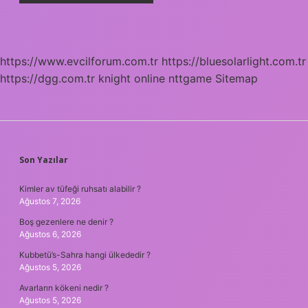
https://www.evcilforum.com.tr
https://bluesolarlight.com.tr
https://dgg.com.tr
knight online
nttgame
Sitemap
SIDEBAR
Son Yazılar
Kimler av tüfeği ruhsatı alabilir ?
Ağustos 7, 2026
Boş gezenlere ne denir ?
Ağustos 6, 2026
Kubbetü’s-Sahra hangi ülkededir ?
Ağustos 5, 2026
Avarların kökeni nedir ?
Ağustos 5, 2026