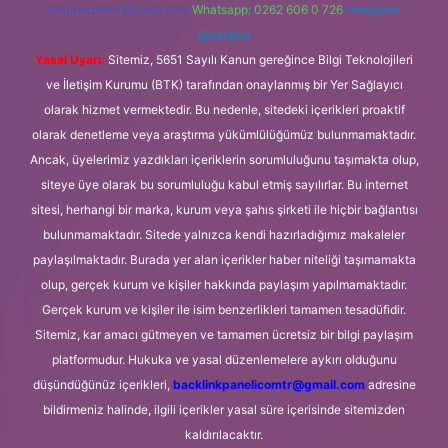
forumhizmeti@gmail.com
Whatsapp: 0262 606 0 726
Telegram:
@karabul
Yasal Uyarı:
Sitemiz, 5651 Sayılı Kanun gereğince Bilgi Teknolojileri
ve İletişim Kurumu (BTK) tarafından onaylanmış bir Yer Sağlayıcı
olarak hizmet vermektedir. Bu nedenle, sitedeki içerikleri proaktif
olarak denetleme veya araştırma yükümlülüğümüz bulunmamaktadır.
Ancak, üyelerimiz yazdıkları içeriklerin sorumluluğunu taşımakta olup,
siteye üye olarak bu sorumluluğu kabul etmiş sayılırlar. Bu internet
sitesi, herhangi bir marka, kurum veya şahıs şirketi ile hiçbir bağlantısı
bulunmamaktadır. Sitede yalnızca kendi hazırladığımız makaleler
paylaşılmaktadır. Burada yer alan içerikler haber niteliği taşımamakta
olup, gerçek kurum ve kişiler hakkında paylaşım yapılmamaktadır.
Gerçek kurum ve kişiler ile isim benzerlikleri tamamen tesadüfidir.
Sitemiz, kar amacı gütmeyen ve tamamen ücretsiz bir bilgi paylaşım
platformudur. Hukuka ve yasal düzenlemelere aykırı olduğunu
düşündüğünüz içerikleri,
backlinkpanelicomtr@gmail.com
adresine
bildirmeniz halinde, ilgili içerikler yasal süre içerisinde sitemizden
kaldırılacaktır.