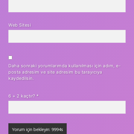
Web Sitesi
Daha sonraki yorumlarımda kullanılması için adım, e-
posta adresim ve site adresim bu tarayıcıya
kaydedilsin.
6 + 2 kaçtır?
*