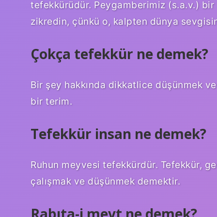
tefekkürüdür. Peygamberimiz (s.a.v.) bi
zikredin, çünkü o, kalpten dünya sevgisini
Çokça tefekkür ne demek?
Bir şey hakkında dikkatlice düşünmek v
bir terim.
Tefekkür insan ne demek?
Ruhun meyvesi tefekkürdür. Tefekkür, ge
çalışmak ve düşünmek demektir.
Rabıta-i mevt ne demek?