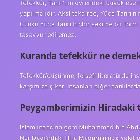
Tefekkür, Tanrı’nın evrendeki büyük eser
yapılmalıdır. Aksi takdirde, Yüce Tanrı’
Çünkü Yüce Tanrı hiçbir şekilde bir form
tasavvur edilemez.
Kuranda tefekkür ne deme
Tefekkür/düşünme, felsefi literatürde in
karşımıza çıkar. İnsanları diğer canlılar
Peygamberimizin Hiradaki t
İslam inancına göre Muhammed bin Abdu
Nur Dağı’ndaki Hira Mağarası’nda vakit ge