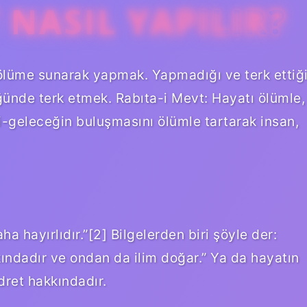
 NASIL YAPILIR?
ölüme sunarak yapmak. Yapmadığı ve terk ettiğ
ğünde terk etmek. Rabıta-i Mevt: Hayatı ölümle,
-geleceğin buluşmasını ölümle tartarak insan,
ha hayırlıdır.”[2] Bilgelerden biri şöyle der:
kkındadır ve ondan da ilim doğar.” Ya da hayatın
ret hakkındadır.