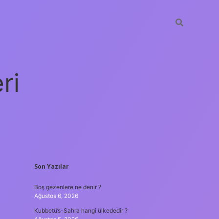
ri
SIDEBAR
Son Yazılar
vdcasino 
Boş gezenlere ne denir ?
Ağustos 6, 2026
Kubbetü’s-Sahra hangi ülkededir ?