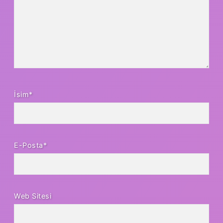
İsim*
E-Posta*
Web Sitesi