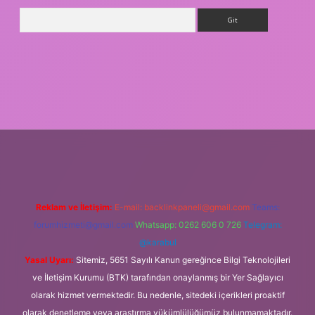
Arama
sino giriş
Reklam ve İletişim:
E-mail:
backlinkpaneli@gmail.com
Teams:
forumhizmeti@gmail.com
Whatsapp: 0262 606 0 726
Telegram:
@karabul
Yasal Uyarı:
Sitemiz, 5651 Sayılı Kanun gereğince Bilgi Teknolojileri
ve İletişim Kurumu (BTK) tarafından onaylanmış bir Yer Sağlayıcı
olarak hizmet vermektedir. Bu nedenle, sitedeki içerikleri proaktif
olarak denetleme veya araştırma yükümlülüğümüz bulunmamaktadır.