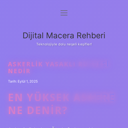
menüyü
Anasayfa
aç
Gizlilik Politikası
Dijital Macera Rehberi
Yasal Uyarı
Teknolojiyle dolu neşeli keşifler!
Hakkımızda
ASKERLIK YASAKLI RÜTBESI
NEDIR
Tarih: Eylül 1, 2025
EN YÜKSEK ASKERE
NE DENIR?