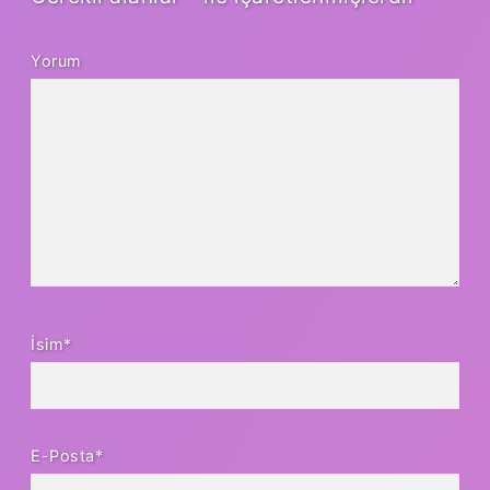
Yorum
İsim*
E-Posta*