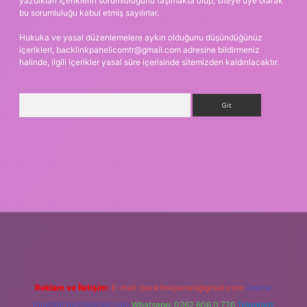
yazdıkları içeriklerin sorumluluğunu taşımakta olup, siteye üye olarak
bu sorumluluğu kabul etmiş sayılırlar.
Hukuka ve yasal düzenlemelere aykırı olduğunu düşündüğünüz
içerikleri,
backlinkpanelicomtr@gmail.com
adresine bildirmeniz
halinde, ilgili içerikler yasal süre içerisinde sitemizden kaldırılacaktır.
Arama
 giriş
Reklam ve İletişim:
E-mail:
backlinkpaneli@gmail.com
Teams:
forumhizmeti@gmail.com
Whatsapp: 0262 606 0 726
Telegram: