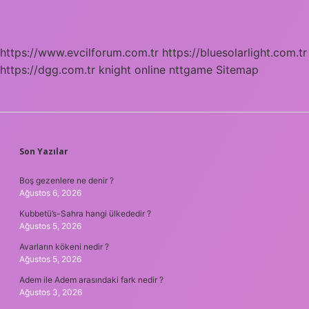
https://www.evcilforum.com.tr
https://bluesolarlight.com.tr
https://dgg.com.tr
knight online
nttgame
Sitemap
SIDEBAR
Son Yazılar
Boş gezenlere ne denir ?
Ağustos 6, 2026
Kubbetü’s-Sahra hangi ülkededir ?
Ağustos 5, 2026
Avarların kökeni nedir ?
Ağustos 5, 2026
Adem ile Adem arasındaki fark nedir ?
Ağustos 3, 2026