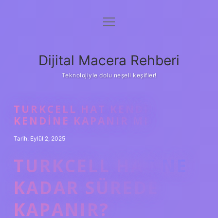
menüyü
Anasayfa
aç
Gizlilik Politikası
Dijital Macera Rehberi
Yasal Uyarı
Teknolojiyle dolu neşeli keşifler!
Hakkımızda
TURKCELL HAT KENDI
KENDINE KAPANIR MI
Tarih: Eylül 2, 2025
TURKCELL HAT NE
KADAR SÜREDE
KAPANIR?