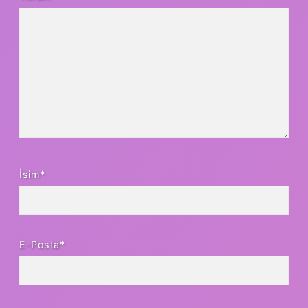
İsim*
E-Posta*