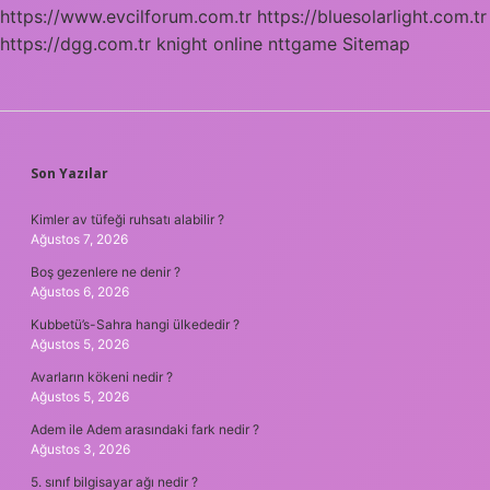
https://www.evcilforum.com.tr
https://bluesolarlight.com.tr
https://dgg.com.tr
knight online
nttgame
Sitemap
SIDEBAR
Son Yazılar
Kimler av tüfeği ruhsatı alabilir ?
Ağustos 7, 2026
Boş gezenlere ne denir ?
Ağustos 6, 2026
Kubbetü’s-Sahra hangi ülkededir ?
Ağustos 5, 2026
Avarların kökeni nedir ?
Ağustos 5, 2026
Adem ile Adem arasındaki fark nedir ?
Ağustos 3, 2026
5. sınıf bilgisayar ağı nedir ?