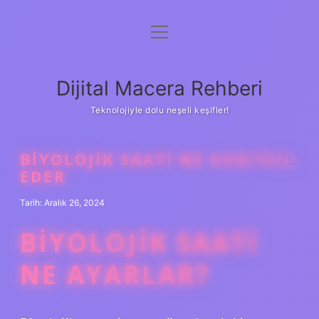
menüyü
Anasayfa
aç
Gizlilik Politikası
Dijital Macera Rehberi
Yasal Uyarı
Teknolojiyle dolu neşeli keşifler!
Hakkımızda
BIYOLOJIK SAATI NE KONTROL
EDER
Tarih: Aralık 26, 2024
BIYOLOJIK SAATI
NE AYARLAR?