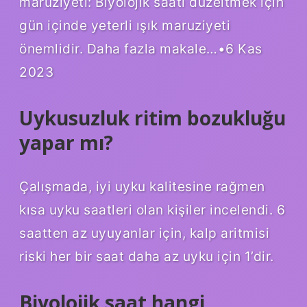
maruziyeti: Biyolojik saati düzeltmek için
gün içinde yeterli ışık maruziyeti
önemlidir. Daha fazla makale…•6 Kas
2023
Uykusuzluk ritim bozukluğu
yapar mı?
Çalışmada, iyi uyku kalitesine rağmen
kısa uyku saatleri olan kişiler incelendi. 6
saatten az uyuyanlar için, kalp aritmisi
riski her bir saat daha az uyku için 1’dir.
Biyolojik saat hangi