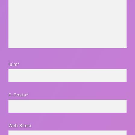
İsim*
E-Posta*
Web Sitesi