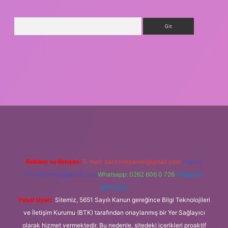
Arama
sino giriş
Reklam ve İletişim:
E-mail:
backlinkpaneli@gmail.com
Teams:
forumhizmeti@gmail.com
Whatsapp: 0262 606 0 726
Telegram:
@karabul
Yasal Uyarı:
Sitemiz, 5651 Sayılı Kanun gereğince Bilgi Teknolojileri
ve İletişim Kurumu (BTK) tarafından onaylanmış bir Yer Sağlayıcı
olarak hizmet vermektedir. Bu nedenle, sitedeki içerikleri proaktif