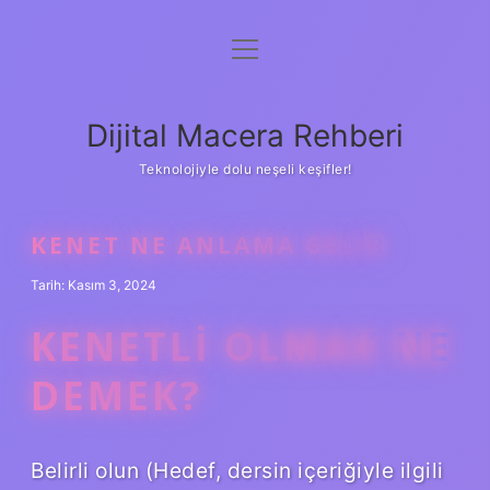
menüyü
Anasayfa
aç
Gizlilik Politikası
Dijital Macera Rehberi
Yasal Uyarı
Teknolojiyle dolu neşeli keşifler!
Hakkımızda
KENET NE ANLAMA GELIR
Tarih: Kasım 3, 2024
KENETLI OLMAK NE
DEMEK?
Belirli olun (Hedef, dersin içeriğiyle ilgili