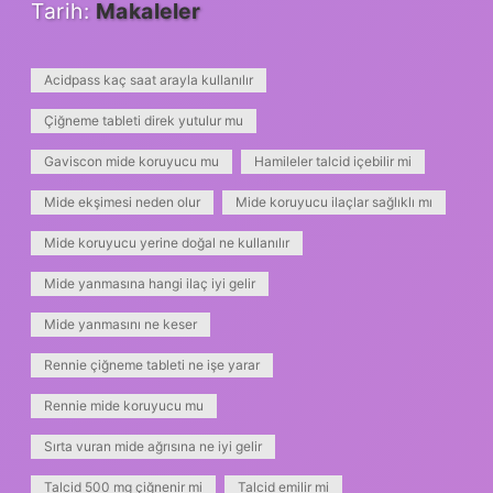
Tarih:
Makaleler
Acidpass kaç saat arayla kullanılır
Çiğneme tableti direk yutulur mu
Gaviscon mide koruyucu mu
Hamileler talcid içebilir mi
Mide ekşimesi neden olur
Mide koruyucu ilaçlar sağlıklı mı
Mide koruyucu yerine doğal ne kullanılır
Mide yanmasına hangi ilaç iyi gelir
Mide yanmasını ne keser
Rennie çiğneme tableti ne işe yarar
Rennie mide koruyucu mu
Sırta vuran mide ağrısına ne iyi gelir
Talcid 500 mg çiğnenir mi
Talcid emilir mi