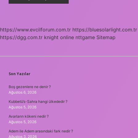
https://www.evcilforum.com.tr
https://bluesolarlight.com.tr
https://dgg.com.tr
knight online
nttgame
Sitemap
SIDEBAR
Son Yazılar
Boş gezenlere ne denir ?
Ağustos 6, 2026
Kubbetü’s-Sahra hangi ülkededir ?
Ağustos 5, 2026
Avarların kökeni nedir ?
Ağustos 5, 2026
Adem ile Adem arasındaki fark nedir ?
Ağustos 3, 2026