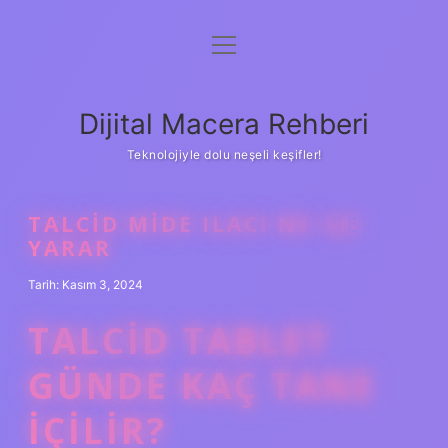
menüyü
Anasayfa
aç
Gizlilik Politikası
Dijital Macera Rehberi
Yasal Uyarı
Teknolojiyle dolu neşeli keşifler!
Hakkımızda
TALCID MIDE ILACI NE IŞE
YARAR
Tarih: Kasım 3, 2024
TALCID TABLET
GÜNDE KAÇ TANE
IÇILIR?