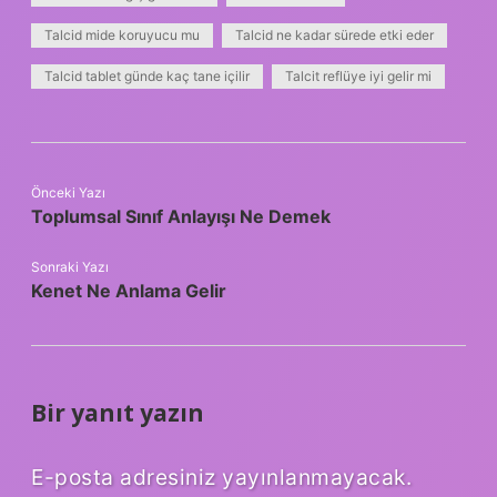
Talcid mide koruyucu mu
Talcid ne kadar sürede etki eder
Talcid tablet günde kaç tane içilir
Talcit reflüye iyi gelir mi
Önceki Yazı
Toplumsal Sınıf Anlayışı Ne Demek
Sonraki Yazı
Kenet Ne Anlama Gelir
Bir yanıt yazın
E-posta adresiniz yayınlanmayacak.