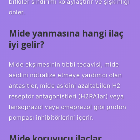
bitkiler sindirimi kolaylaştırır ve şişkinliği
önler.
Mide yanmasına hangi ilaç
iyi gelir?
Mide ekşimesinin tıbbi tedavisi, mide
asidini nötralize etmeye yardımcı olan
antasitler, mide asidini azaltabilen H2
reseptör antagonistleri (H2RA’lar) veya
lansoprazol veya omeprazol gibi proton
pompası inhibitörlerini içerir.
Mide koruyucu ilaçlar