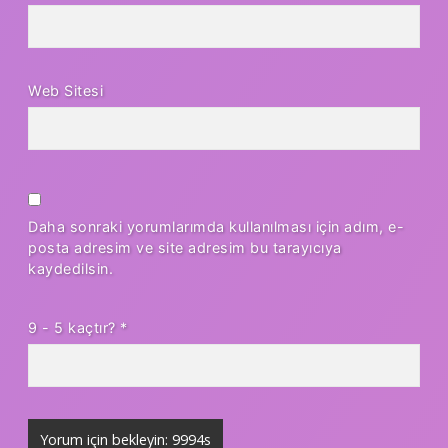
Web Sitesi
Daha sonraki yorumlarımda kullanılması için adım, e-
posta adresim ve site adresim bu tarayıcıya
kaydedilsin.
9 - 5 kaçtır?
*